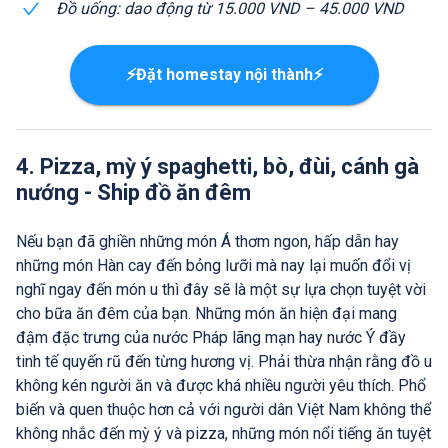
Đồ uống: dao động từ 15.000 VND – 45.000 VND
⚡Đặt homestay nội thành⚡
4. Pizza, mỳ ý spaghetti, bò, đùi, cánh gà
nướng - Ship đồ ăn đêm
Nếu bạn đã ghiền những món Á thơm ngon, hấp dẫn hay
những món Hàn cay đến bỏng lưỡi mà nay lại muốn đổi vị
nghĩ ngay đến món u thì đây sẽ là một sự lựa chọn tuyệt vời
cho bữa ăn đêm của bạn. Những món ăn hiện đại mang
đậm đặc trưng của nước Pháp lãng mạn hay nước Ý đầy
tinh tế quyến rũ đến từng hương vị. Phải thừa nhận rằng đồ u
không kén người ăn và được khá nhiều người yêu thích. Phổ
biến và quen thuộc hơn cả với người dân Việt Nam không thể
không nhắc đến mỳ ý và pizza, những món nổi tiếng ăn tuyệt