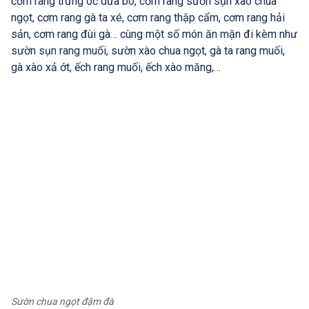
cơm rang trứng óc dưa bò, cơm rang sườn sụn xào chua
ngọt, cơm rang gà ta xé, cơm rang thập cẩm, cơm rang hải
sản, cơm rang đùi gà… cùng một số món ăn mặn đi kèm như
sườn sụn rang muối, sườn xào chua ngọt, gà ta rang muối,
gà xào xả ớt, ếch rang muối, ếch xào măng,…
Sườn chua ngọt đậm đà