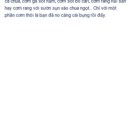
cà chua, cơm gà sốt nấm, cơm sốt bò cari, cơm rang hải sản
hay cơm rang với sườn sụn xào chua ngọt… Chỉ với một
phần cơm thôi là bạn đã no căng cái bụng rồi đấy.