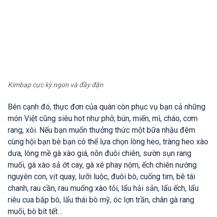
Kimbap cực kỳ ngon và đầy đặn
Bên cạnh đó, thực đơn của quán còn phục vụ bạn cả những
món Việt cũng siêu hot như phở, bún, miến, mì, cháo, cơm
rang, xôi. Nếu bạn muốn thưởng thức một bữa nhậu đêm
cùng hội bạn bè bạn có thể lựa chọn lòng heo, tràng heo xào
dưa, lòng mề gà xào giá, nõn đuôi chiên, sườn sụn rang
muối, gà xào sả ớt cay, gà xé phay nộm, ếch chiên nướng
nguyên con, vịt quay, lưỡi luộc, đuôi bò, cuống tim, bê tái
chanh, rau cần, rau muống xào tỏi, lẩu hải sản, lẩu ếch, lẩu
riêu cua bắp bò, lẩu thái bò mỹ, óc lợn trần, chân gà rang
muối, bò bít tết…