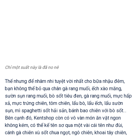
Chỉ một suất này là đã no nê
Thế nhưng để nhâm nhi tuyệt vời nhất cho bữa nhậu đêm,
bạn không thể bỏ qua chân gà rang muối, ếch xào măng,
sườn sụn rang muối, bò sốt tiêu đen, gà rang muối, mực hấp
xả, mực trứng chiên, tôm chiên, lẩu bò, lẩu ếch, lẩu sườn
sụn, mì spaghetti sốt hải sản, bánh bao chiên với bò sốt…
Bên cạnh đó, Kentshop còn có vô vàn món ăn vặt ngon
không kém, có thể kể tên sơ qua một vài cái tên như đùi,
cánh gà chiên xù sốt chua ngọt, ngô chiên, khoai tây chiên,