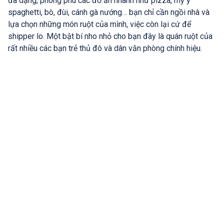
đa dạng, phong phú các đồ ăn nhanh như pizza, mỳ ý
spaghetti, bò, đùi, cánh gà nướng… bạn chỉ cần ngồi nhà và
lựa chọn những món ruột của mình, việc còn lại cứ để
shipper lo. Một bật bí nho nhỏ cho bạn đây là quán ruột của
rất nhiều các bạn trẻ thủ đô và dân văn phòng chính hiệu.