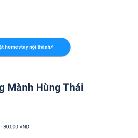
ặt homestay nội thành⚡
ng Mành Hùng Thái
 - 80.000 VND