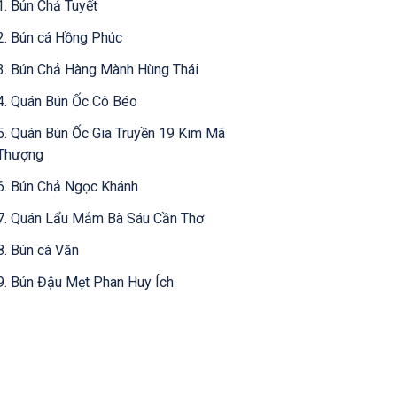
1. Bún Chả Tuyết
2. Bún cá Hồng Phúc
3. Bún Chả Hàng Mành Hùng Thái
4. Quán Bún Ốc Cô Béo
5. Quán Bún Ốc Gia Truyền 19 Kim Mã
Thượng
6. Bún Chả Ngọc Khánh
7. Quán Lẩu Mắm Bà Sáu Cần Thơ
8. Bún cá Văn
9. Bún Đậu Mẹt Phan Huy Ích
10. Hạnh Ngan Dé
11. Bún Cá Thái Bình 104E2
12. Quán Bún Ngan Kim Mã Thượng