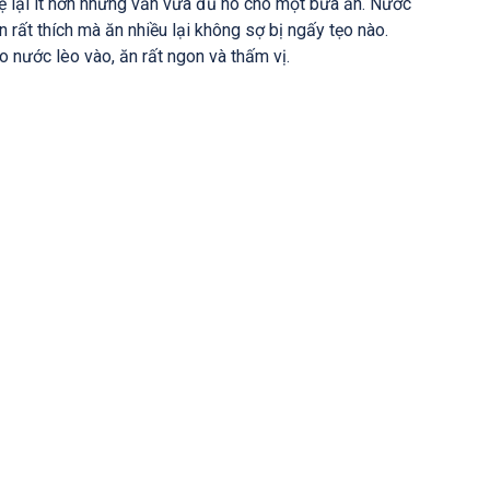
hệ lại ít hơn nhưng vẫn vừa đủ no cho một bữa ăn. Nước
n rất thích mà ăn nhiều lại không sợ bị ngấy tẹo nào.
 nước lèo vào, ăn rất ngon và thấm vị.