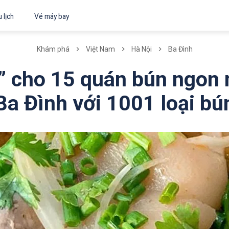
 lịch
Vé máy bay
Khám phá
Việt Nam
Hà Nội
Ba Đình
” cho 15 quán bún ngon 
Ba Đình với 1001 loại bú