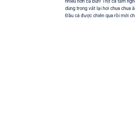
nhiều hơn cả bún! Thịt cá tẩm ng
dùng trong vắt lại hơi chua chua ă
Đầu cá được chiên qua rồi mới cho