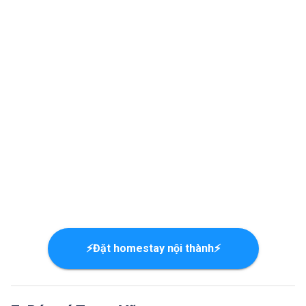
⚡Đặt homestay nội thành⚡