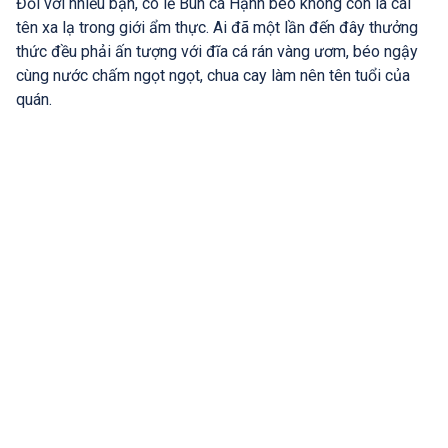
Đối với nhiều bạn, có lẽ Bún cá Hạnh béo không còn là cái
tên xa lạ trong giới ẩm thực. Ai đã một lần đến đây thưởng
thức đều phải ấn tượng với đĩa cá rán vàng ươm, béo ngậy
cùng nước chấm ngọt ngọt, chua cay làm nên tên tuổi của
quán.