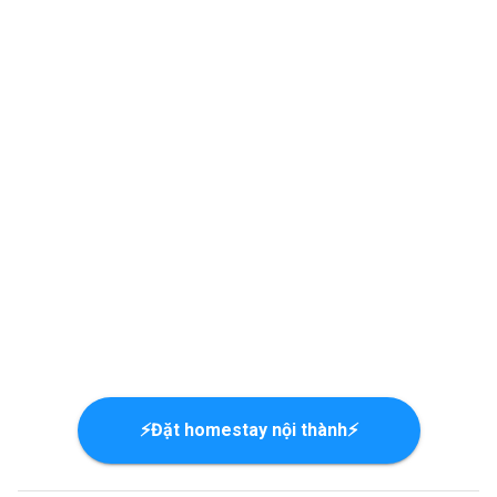
⚡Đặt homestay nội thành⚡