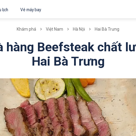
 lịch
Vé máy bay
Khám phá
Việt Nam
Hà Nội
Hai Bà Trưng
à hàng Beefsteak chất l
Hai Bà Trưng