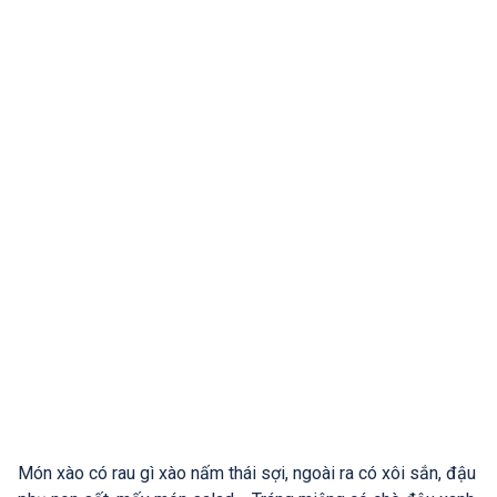
Món xào có rau gì xào nấm thái sợi, ngoài ra có xôi sắn, đậu