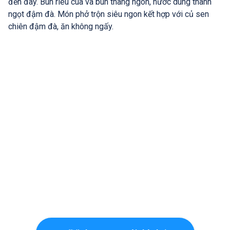
đến đây. Bún riêu cua và bún thang ngon, nước dùng thanh
ngọt đậm đà. Món phở trộn siêu ngon kết hợp với củ sen
chiên đậm đà, ăn không ngấy.