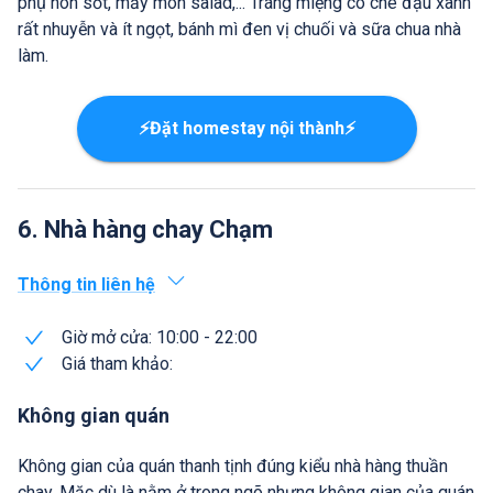
phụ non sốt, mấy món salad,... Tráng miệng có chè đậu xanh
rất nhuyễn và ít ngọt, bánh mì đen vị chuối và sữa chua nhà
làm.
⚡Đặt homestay nội thành⚡
6. Nhà hàng chay Chạm
Thông tin liên hệ
Giờ mở cửa: 10:00 - 22:00
Giá tham khảo:
Không gian quán
Không gian của quán thanh tịnh đúng kiểu nhà hàng thuần
chay. Mặc dù là nằm ở trong ngõ nhưng không gian của quán