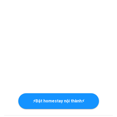
⚡Đặt homestay nội thành⚡