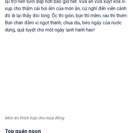
lại trở nên tươi đẹp hơn bao giờ hết. Vừa ăn vừa xuýt xoa xì
xụp cho thấm cái hơi ấm của món ăn, cứ nghĩ đến viễn cảnh
đó là lại thấy đói lòng. Ốc thì giòn, bún thì mềm, rau thì thơm.
Bún chan đẫm vị ngọt thanh, chua dịu, béo ngậy của nước
dùng, quá tuyệt cho một ngày lạnh hanh hao!
Món ăn thích hợp cho mùa đông
Top quán ngon