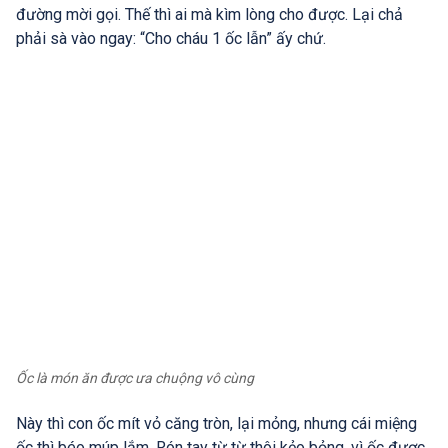
đường mời gọi. Thế thì ai mà kìm lòng cho được. Lại chả
phải sà vào ngay: “Cho cháu 1 ốc lẫn” ấy chứ.
Ốc là món ăn được ưa chuộng vô cùng
Này thì con ốc mít vỏ căng tròn, lại mỏng, nhưng cái miệng
ốc thì béo múp lắm. Rón tay từ từ thôi kẻo bỏng, vì ốc được