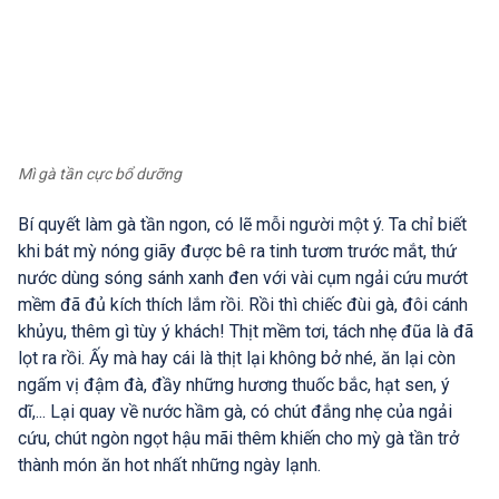
Mì gà tần cực bổ dưỡng
Bí quyết làm gà tần ngon, có lẽ mỗi người một ý. Ta chỉ biết
khi bát mỳ nóng giãy được bê ra tinh tươm trước mắt, thứ
nước dùng sóng sánh xanh đen với vài cụm ngải cứu mướt
mềm đã đủ kích thích lắm rồi. Rồi thì chiếc đùi gà, đôi cánh
khủyu, thêm gì tùy ý khách! Thịt mềm tơi, tách nhẹ đũa là đã
lọt ra rồi. Ấy mà hay cái là thịt lại không bở nhé, ăn lại còn
ngấm vị đậm đà, đầy những hương thuốc bắc, hạt sen, ý
dĩ,... Lại quay về nước hầm gà, có chút đắng nhẹ của ngải
cứu, chút ngòn ngọt hậu mãi thêm khiến cho mỳ gà tần trở
thành món ăn hot nhất những ngày lạnh.