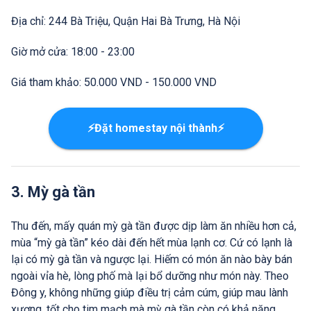
Địa chỉ: 244 Bà Triệu, Quận Hai Bà Trưng, Hà Nội
Giờ mở cửa: 18:00 - 23:00
Giá tham khảo: 50.000 VND - 150.000 VND
⚡Đặt homestay nội thành⚡
3. Mỳ gà tần
Thu đến, mấy quán mỳ gà tần được dịp làm ăn nhiều hơn cả,
mùa “mỳ gà tần” kéo dài đến hết mùa lạnh cơ. Cứ có lạnh là
lại có mỳ gà tần và ngược lại. Hiếm có món ăn nào bày bán
ngoài vỉa hè, lòng phố mà lại bổ dưỡng như món này. Theo
Đông y, không những giúp điều trị cảm cúm, giúp mau lành
xương, tốt cho tim mạch mà mỳ gà tần còn có khả năng