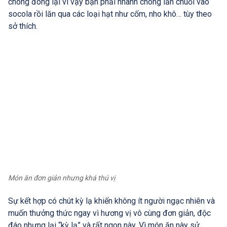
chóng đông lại vì vậy bạn phải nhanh chóng lăn chuối vào
socola rồi lăn qua các loại hạt như cốm, nho khô… tùy theo
sở thích.
Món ăn đơn giản nhưng khá thú vị
Sự kết hợp có chút kỳ lạ khiến không ít người ngạc nhiên và
muốn thưởng thức ngay vì hương vị vô cùng đơn giản, độc
đáo nhưng lại “kỳ lạ” và rất ngon này. Vì món ăn này sử