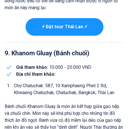
uống nước đều có thể dễ dàng cảm nhận được vị ngon từ
món ăn này mang lại.
⚡ Đặt tour Thái Lan ⚡
9. Khanom Gluay (Bánh chuối)
Giá tham khảo:
10.000 - 20.000 VND
Địa chỉ tham khảo:
Chợ Chatuchak: 587, 10 Kamphaeng Phet 2 Rd,
Khwaeng Chatuchak, Chatuchak, Bangkok, Thái Lan
Bánh chuối Khanom Gluay là món ăn kết hợp giữa gạo nếp
và chuối chín. Món này sẽ khá phù hợp cho những tín đồ
thích ăn đồ ngọt. Bánh vừa có độ mềm lại dẻo của gạo nếp
nên khi ăn vào sẽ thấy hơi "dinh dính". Người Thái thường ăn