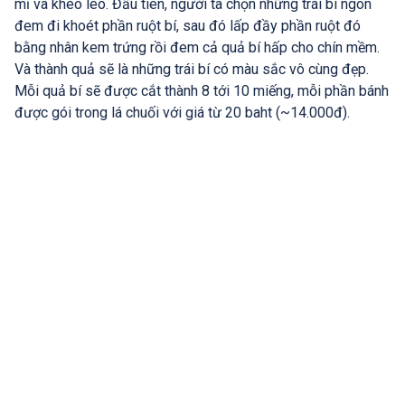
mỉ và khéo léo. Đầu tiên, người ta chọn những trái bí ngon
đem đi khoét phần ruột bí, sau đó lấp đầy phần ruột đó
bằng nhân kem trứng rồi đem cả quả bí hấp cho chín mềm.
Và thành quả sẽ là những trái bí có màu sắc vô cùng đẹp.
Mỗi quả bí sẽ được cắt thành 8 tới 10 miếng, mỗi phần bánh
được gói trong lá chuối với giá từ 20 baht (~14.000đ).