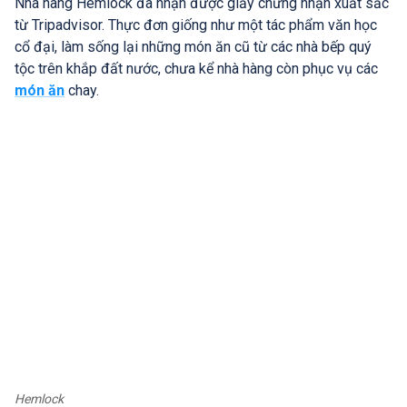
Nhà hàng Hemlock đã nhận được giấy chứng nhận xuất sắc
từ Tripadvisor. Thực đơn giống như một tác phẩm văn học
cổ đại, làm sống lại những món ăn cũ từ các nhà bếp quý
tộc trên khắp đất nước, chưa kể nhà hàng còn phục vụ các
món ăn
chay.
Hemlock