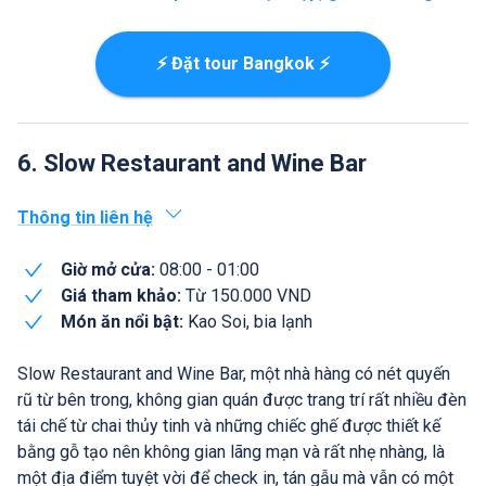
⚡ Đặt tour Bangkok ⚡
6. Slow Restaurant and Wine Bar
Thông tin liên hệ
Giờ mở cửa:
08:00 - 01:00
Giá tham khảo:
Từ 150.000 VND
Món ăn nổi bật:
Kao Soi, bia lạnh
Slow Restaurant and Wine Bar, một nhà hàng có nét quyến
rũ từ bên trong, không gian quán được trang trí rất nhiều đèn
tái chế từ chai thủy tinh và những chiếc ghế được thiết kế
bằng gỗ tạo nên không gian lãng mạn và rất nhẹ nhàng, là
một địa điểm tuyệt vời để check in, tán gẫu mà vẫn có một