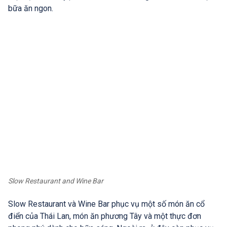
bữa ăn ngon.
Slow Restaurant and Wine Bar
Slow Restaurant và Wine Bar phục vụ một số món ăn cổ
điển của Thái Lan, món ăn phương Tây và một thực đơn