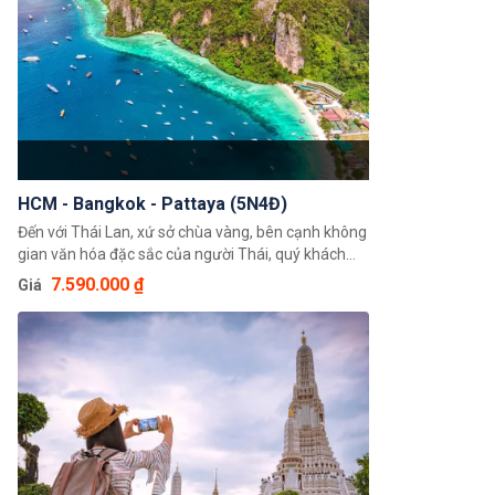
HCM - Bangkok - Pattaya (5N4Đ)
Đến với Thái Lan, xứ sở chùa vàng, bên cạnh không
gian văn hóa đặc sắc của người Thái, quý khách
còn có cơ hội thưởng thức không gian ẩm thực
7.590.000 ₫
Giá
đường phố tại đây, xem các show biểu diễn của
người chuyển giới đặc trưng của Thái Lan. Bên
cạnh đó, quý khách còn ghé thăm Núi Phật Vàng,
đi thuyền trên sông Chao Phraya... Hứa hẹn sẽ
mang đến cho quý khách một chuyến đi đáng nhớ!