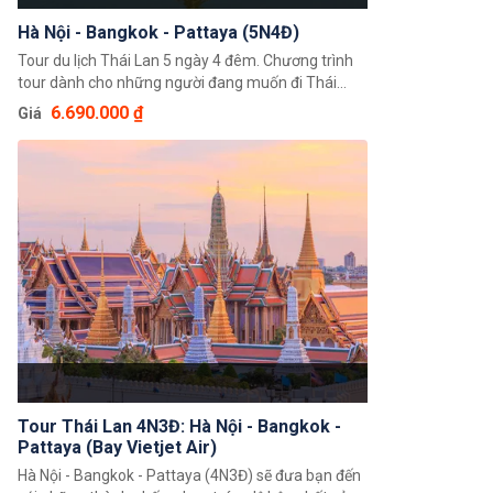
Hà Nội - Bangkok - Pattaya (5N4Đ)
Tour du lịch Thái Lan 5 ngày 4 đêm. Chương trình
tour dành cho những người đang muốn đi Thái
Lan, nhưng không rõ về những điểm tham quan,
6.690.000 ₫
Giá
cũng chưa biết sắp xếp lộ trình cho hợp lý, hay đơn
giản là chưa tìm được bạn đồng hành. Hãy tự
thưởng cho mình một tour du lịch Thái Lan - cách
đơn giản và tiết kiệm nhất để có một chuyến đi chơi
vui vẻ!
Tour Thái Lan 4N3Đ: Hà Nội - Bangkok -
Pattaya (Bay Vietjet Air)
Hà Nội - Bangkok - Pattaya (4N3Đ) sẽ đưa bạn đến