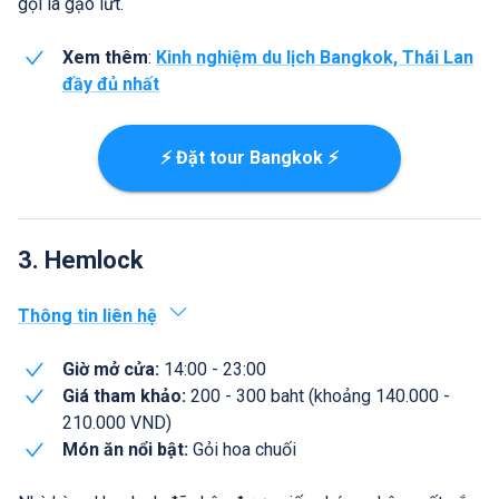
gọi là gạo lứt.
Xem thêm
:
Kinh nghiệm du lịch Bangkok, Thái Lan
đầy đủ nhất
⚡ Đặt tour Bangkok ⚡
3. Hemlock
Thông tin liên hệ
Giờ mở cửa:
14:00 - 23:00
Giá tham khảo:
200 - 300 baht (khoảng 140.000 -
210.000 VND)
Món ăn nổi bật:
Gỏi hoa chuối