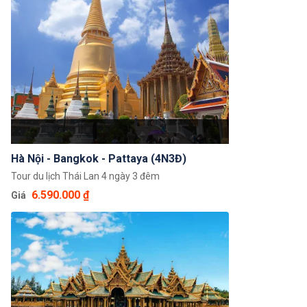
Hà Nội - Bangkok - Pattaya (4N3Đ)
Tour du lịch Thái Lan 4 ngày 3 đêm
6.590.000 ₫
Giá