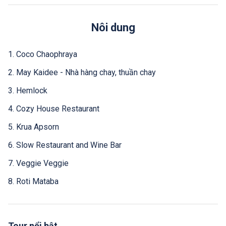
Nôi dung
1. Coco Chaophraya
2. May Kaidee - Nhà hàng chay, thuần chay
3. Hemlock
4. Cozy House Restaurant
5. Krua Apsorn
6. Slow Restaurant and Wine Bar
7. Veggie Veggie
8. Roti Mataba
Tour nổi bật