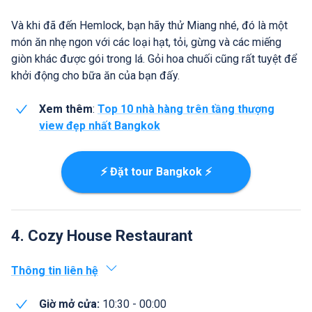
Và khi đã đến Hemlock, bạn hãy thử Miang nhé, đó là một
món ăn nhẹ ngon với các loại hạt, tỏi, gừng và các miếng
giòn khác được gói trong lá. Gỏi hoa chuối cũng rất tuyệt để
khởi động cho bữa ăn của bạn đấy.
Xem thêm
:
Top 10 nhà hàng trên tầng thượng
view đẹp nhất Bangkok
⚡ Đặt tour Bangkok ⚡
4. Cozy House Restaurant
Thông tin liên hệ
Giờ mở cửa:
10:30 - 00:00