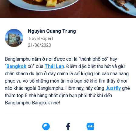
Nguyễn Quang Trung
Travel Expert
21/06/2023
Banglamphu nằm ở nơi được coi là “thành phố cổ” hay
“
Bangkok
cũ” của
Thái Lan
. Điểm đặc biệt thu hút và giữ
chân khách du lịch ở đây chính là số lượng lớn các nhà hàng
phục vụ vô số những món ăn mà bạn sẽ khó tìm thấy ở nơi
nào khác ngoài Banglamphu. Hôm nay, hãy cùng
Justfly
ghé
thăm top 8 nhà hàng nhất định bạn phải thử khi đến
Banglamphu Bangkok nhé!