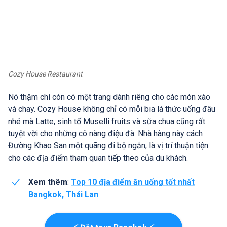
Cozy House Restaurant
Nó thậm chí còn có một trang dành riêng cho các món xào
và chay. Cozy House không chỉ có mỗi bia là thức uống đâu
nhé mà Latte, sinh tố Muselli fruits và sữa chua cũng rất
tuyệt vời cho những cô nàng điệu đà. Nhà hàng này cách
Đường Khao San một quãng đi bộ ngắn, là vị trí thuận tiện
cho các địa điểm tham quan tiếp theo của du khách.
Xem thêm
:
Top 10 địa điểm ăn uống tốt nhất
Bangkok, Thái Lan