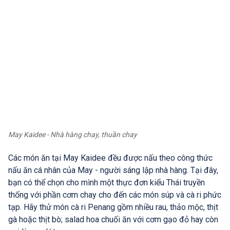
May Kaidee - Nhà hàng chay, thuần chay
Các món ăn tại May Kaidee đều được nấu theo công thức
nấu ăn cá nhân của May - người sáng lập nhà hàng. Tại đây,
bạn có thể chọn cho mình một thực đơn kiểu Thái truyền
thống với phần cơm chay cho đến các món súp và cà ri phức
tạp. Hãy thử món cà ri Penang gồm nhiều rau, thảo mộc, thịt
gà hoặc thịt bò; salad hoa chuối ăn với cơm gạo đỏ hay còn