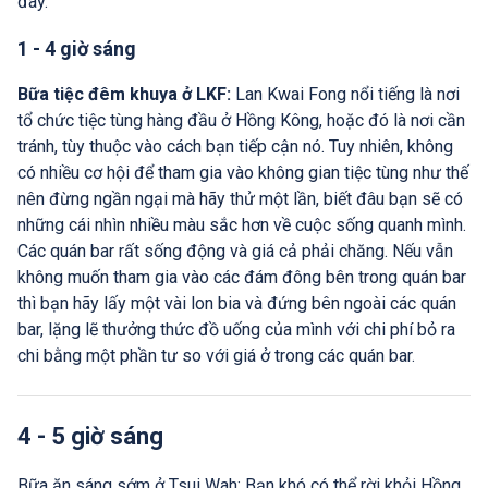
đây.
1 - 4 giờ sáng
Bữa tiệc đêm khuya ở LKF:
Lan Kwai Fong nổi tiếng là nơi
tổ chức tiệc tùng hàng đầu ở Hồng Kông, hoặc đó là nơi cần
tránh, tùy thuộc vào cách bạn tiếp cận nó. Tuy nhiên, không
có nhiều cơ hội để tham gia vào không gian tiệc tùng như thế
nên đừng ngần ngại mà hãy thử một lần, biết đâu bạn sẽ có
những cái nhìn nhiều màu sắc hơn về cuộc sống quanh mình.
Các quán bar rất sống động và giá cả phải chăng. Nếu vẫn
không muốn tham gia vào các đám đông bên trong quán bar
thì bạn hãy lấy một vài lon bia và đứng bên ngoài các quán
bar, lặng lẽ thưởng thức đồ uống của mình với chi phí bỏ ra
chi bằng một phần tư so với giá ở trong các quán bar.
4 - 5 giờ sáng
Bữa ăn sáng sớm ở Tsui Wah: Bạn khó có thể rời khỏi Hồng