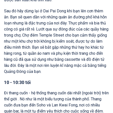
Sau đó hãy dừng lại ở Dai Pai Dong khi bạn lên cơn thèm
ăn. Bạn sẽ quen dần với những quán ăn đường phố khá hỗn
loạn nhưng là đặc trưng của nơi đây. Thực phẩm và bia thủ
công có giá rất rẻ. Lướt qua sự đông đúc của các quầy hàng
trong chợ, Chợ đêm Temple Street cho bạn cảm thấy giống
như một khu chợ trời không bị kiểm soát, được tự do làm
điều mình thích. Bạn sẽ bắt gặp những thứ hay ho khác từ
hàng rong, từ quần áo nam và phụ kiện thời trang cho đến
hàng cũ đã qua sử dụng như băng cassette và đồ điện tử
lâu đời. Đây là một nơi rèn luyện kĩ năng mặc cả bằng tiếng
Quảng Đông của bạn.
10 - 10:30 tối
Đi thang cuốn - hệ thống thang cuốn dài nhất (ngoài trời) trên
thế giới . Nó như là một biểu tượng của thành phố. Thang
cuốn đưa bạn đến Soho và Lan Kwai Fong, nơi có nhiều
quán bar, là một tụ điểm yêu thích cho cuộc sống về đêm.