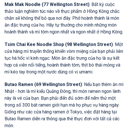
Mak Mak Noodle (77 Wellington Street)
: Bất kỳ cuộc
thảo luận nghiêm túc nào về thực phẩm ở Hồng Kông chắc
chắn sẽ không thể bỏ qua nơi đây. Phở hoành thánh là món
ăn đặc trưng của họ. Hãy tự thưởng cho mình những món
hoành thánh và mì tôm ngon nhất và ngon nhất ở Hồng Kông.
Tsim Chai Kee Noodle Shop (98 Wellington Street)
: Một
cửa hàng mì truyền thống khiến vòm miệng của bạn phải liên
tục há hốc vì kinh ngạc. Món ăn đặc trưng của họ là sự kết
hợp cá viên nổi tiếng, hoành thánh tôm, thịt bò thái mỏng và
mì kéo tay trong một nước dùng có vị umami.
Butao Ramen (69 Wellington Street)
: Nếu bạn thèm ăn mì
Nhật - hơn là mì kiểu Quảng Đông, thì món ramen ngon lành
này là vé của bạn. Bạn phải đến đủ sớm để nếm thử một
trong số 300 bát ramen giới hạn mà họ phục vụ hàng ngày.
Giống như các cửa hàng ramen ở Tokyo, việc đặt hàng tại
Butao Ramen diễn ra thông qua thẻ thực đơn với tất cả các
món.