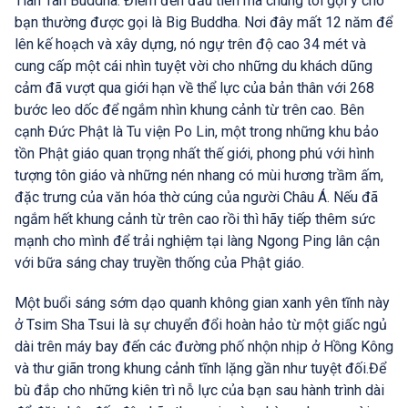
Tian Tan Buddha: Điểm đến đầu tiên mà chúng tôi gợi ý cho
bạn thường được gọi là Big Buddha. Nơi đây mất 12 năm để
lên kế hoạch và xây dựng, nó ngự trên độ cao 34 mét và
cung cấp một cái nhìn tuyệt vời cho những du khách dũng
cảm đã vượt qua giới hạn về thể lực của bản thân với 268
bước leo dốc để ngắm nhìn khung cảnh từ trên cao. Bên
cạnh Đức Phật là Tu viện Po Lin, một trong những khu bảo
tồn Phật giáo quan trọng nhất thế giới, phong phú với hình
tượng tôn giáo và những nén nhang có mùi hương trầm ấm,
đặc trưng của văn hóa thờ cúng của người Châu Á. Nếu đã
ngắm hết khung cảnh từ trên cao rồi thì hãy tiếp thêm sức
mạnh cho mình để trải nghiệm tại làng Ngong Ping lân cận
với bữa sáng chay truyền thống của Phật giáo.
Một buổi sáng sớm dạo quanh không gian xanh yên tĩnh này
ở Tsim Sha Tsui là sự chuyển đổi hoàn hảo từ một giấc ngủ
dài trên máy bay đến các đường phố nhộn nhịp ở Hồng Kông
và thư giãn trong khung cảnh tĩnh lặng gần như tuyệt đối.Để
bù đắp cho những kiên trì nỗ lực của bạn sau hành trình dài