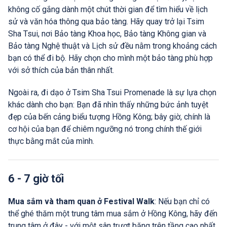
không cố gắng dành một chút thời gian để tìm hiểu về lịch
sử và văn hóa thông qua bảo tàng. Hãy quay trở lại Tsim
Sha Tsui, nơi Bảo tàng Khoa học, Bảo tàng Không gian và
Bảo tàng Nghệ thuật và Lịch sử đều nằm trong khoảng cách
bạn có thể đi bộ. Hãy chọn cho mình một bảo tàng phù hợp
với sở thích của bản thân nhất.
Ngoài ra, đi dạo ở Tsim Sha Tsui Promenade là sự lựa chọn
khác dành cho bạn: Bạn đã nhìn thấy những bức ảnh tuyệt
đẹp của bến cảng biểu tượng Hồng Kông; bây giờ, chính là
cơ hội của bạn để chiêm ngưỡng nó trong chính thế giới
thực bằng mắt của mình.
6 - 7 giờ tối
Mua sắm và tham quan ở Festival Walk
: Nếu bạn chỉ có
thể ghé thăm một trung tâm mua sắm ở Hồng Kông, hãy đến
trung tâm ở đây - với một sân trượt băng trên tầng cao nhất,