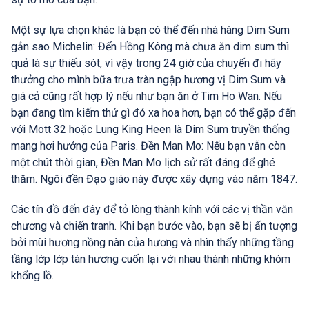
Một sự lựa chọn khác là bạn có thể đến nhà hàng Dim Sum
gắn sao Michelin: Đến Hồng Kông mà chưa ăn dim sum thì
quả là sự thiếu sót, vì vậy trong 24 giờ của chuyến đi hãy
thưởng cho mình bữa trưa tràn ngập hương vị Dim Sum và
giá cả cũng rất hợp lý nếu như bạn ăn ở Tim Ho Wan. Nếu
bạn đang tìm kiếm thứ gì đó xa hoa hơn, bạn có thể gặp đến
với Mott 32 hoặc Lung King Heen là Dim Sum truyền thống
mang hơi hướng của Paris. Đền Man Mo: Nếu bạn vẫn còn
một chút thời gian, Đền Man Mo lịch sử rất đáng để ghé
thăm. Ngôi đền Đạo giáo này được xây dựng vào năm 1847.
Các tín đồ đến đây để tỏ lòng thành kính với các vị thần văn
chương và chiến tranh. Khi bạn bước vào, bạn sẽ bị ấn tượng
bởi mùi hương nồng nàn của hương và nhìn thấy những tầng
tầng lớp lớp tàn hương cuốn lại với nhau thành những khóm
khổng lồ.