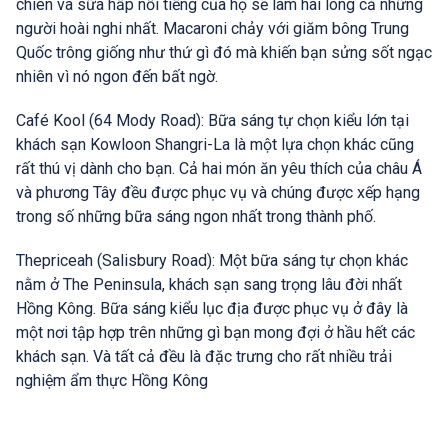
chiên và sữa hấp nổi tiếng của họ sẽ làm hài lòng cả những
người hoài nghi nhất. Macaroni chảy với giăm bông Trung
Quốc trông giống như thứ gì đó mà khiến bạn sửng sốt ngạc
nhiên vì nó ngon đến bất ngờ.
Café Kool (64 Mody Road): Bữa sáng tự chọn kiểu lớn tại
khách sạn Kowloon Shangri-La là một lựa chọn khác cũng
rất thú vị dành cho bạn. Cả hai món ăn yêu thích của châu Á
và phương Tây đều được phục vụ và chúng được xếp hạng
trong số những bữa sáng ngon nhất trong thành phố.
Thepriceah (Salisbury Road): Một bữa sáng tự chọn khác
nằm ở The Peninsula, khách sạn sang trọng lâu đời nhất
Hồng Kông. Bữa sáng kiểu lục địa được phục vụ ở đây là
một nơi tập hợp trên những gì bạn mong đợi ở hầu hết các
khách sạn. Và tất cả đều là đặc trưng cho rất nhiều trải
nghiệm ẩm thực Hồng Kông