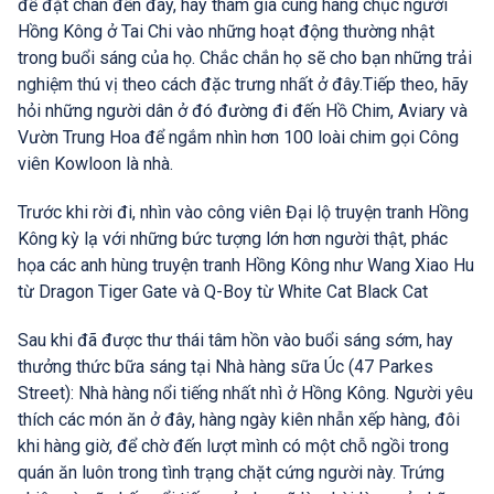
để đặt chân đến đây, hãy tham gia cùng hàng chục người
Hồng Kông ở Tai Chi vào những hoạt động thường nhật
trong buổi sáng của họ. Chắc chắn họ sẽ cho bạn những trải
nghiệm thú vị theo cách đặc trưng nhất ở đây.Tiếp theo, hãy
hỏi những người dân ở đó đường đi đến Hồ Chim, Aviary và
Vườn Trung Hoa để ngắm nhìn hơn 100 loài chim gọi Công
viên Kowloon là nhà.
Trước khi rời đi, nhìn vào công viên Đại lộ truyện tranh Hồng
Kông kỳ lạ với những bức tượng lớn hơn người thật, phác
họa các anh hùng truyện tranh Hồng Kông như Wang Xiao Hu
từ Dragon Tiger Gate và Q-Boy từ White Cat Black Cat
Sau khi đã được thư thái tâm hồn vào buổi sáng sớm, hay
thưởng thức bữa sáng tại Nhà hàng sữa Úc (47 Parkes
Street): Nhà hàng nổi tiếng nhất nhì ở Hồng Kông. Người yêu
thích các món ăn ở đây, hàng ngày kiên nhẫn xếp hàng, đôi
khi hàng giờ, để chờ đến lượt mình có một chỗ ngồi trong
quán ăn luôn trong tình trạng chặt cứng người này. Trứng