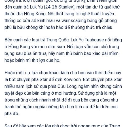
Uống trà: lượn quanh góc đường từ đội kỵ binh Wellington
đến quán trà Luk Yu (24-26 Stanley), một tàn dư từ quá khứ
thuộc địa Hồng Kông. Nội thất trang trí nghệ thuật truyền
thống có cửa sổ kính màu và wainscaping bằng gỗ phong
phú là bầu không khí hoàn hảo để thưởng thức trà chiều.
Bên cạnh các loại trà Trung Quốc, Luk Yu Teahouse nổi tiếng
ở Hồng Kông với món dim sum. Nếu bạn vẫn còn chỗ trong
bụng sau bữa ăn trưa, hãy nếm thử bánh bao xiao dài mềm
hoặc bánh mì thịt lợn của họ.
Hoặc một sự lựa chọn khác dành cho bạn vào thời điểm này
là bắt chuyến phà Star để đến Kowloon: Bắt chuyến phà Star
nhiều năm lịch sử qua phía Cửu Long, ngắm nhìn khung cảnh
tuyệt đẹp của bến cảng ở mọi hướng. Sử dụng phà là một
trong những cách nhanh nhất để đi qua bến cảng cũng như
tranh thủ ngắm nghía những tàn tích lịch sử để lại trên con
phà đó.
Sau đó,hãy xem các tòa nhà chọc trời ngoạn mục của Trung