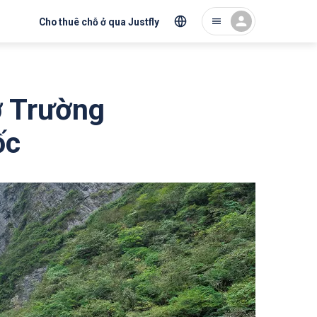
Cho thuê chỗ ở qua Justfly
ở Trường
ốc