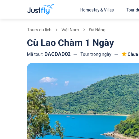
Homestay & Villas
Tour du
Tours du lịch
Việt Nam
Đà Nẵng
Cù Lao Chàm 1 Ngày
DACDAD02
Tour trong ngày
Chưa 
Mã tour: