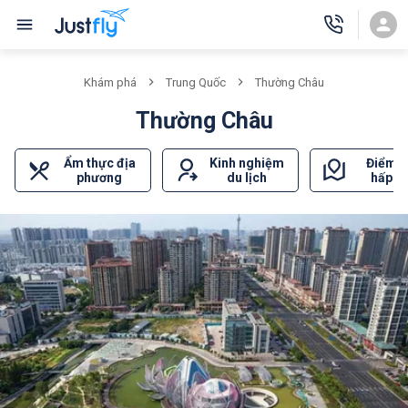
Khám phá
Trung Quốc
Thường Châu
Thường Châu
Ẩm thực địa
Kinh nghiệm
Điểm 
phương
du lịch
hấp d