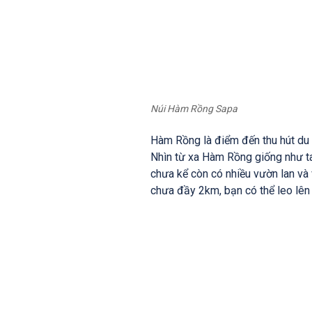
Núi Hàm Rồng Sapa
Hàm Rồng là điểm đến thu hút du 
Nhìn từ xa Hàm Rồng giống như ta
chưa kể còn có nhiều vườn lan và
chưa đầy 2km, bạn có thể leo lên