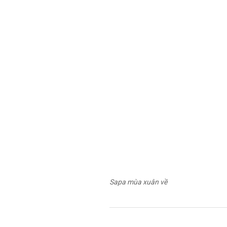
Sapa mùa xuân về