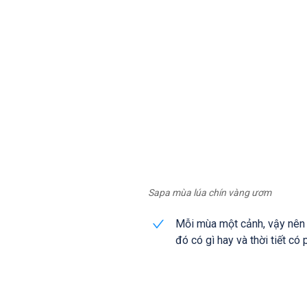
Sapa mùa lúa chín vàng ươm
Mỗi mùa một cảnh, vậy nên k
đó có gì hay và thời tiết có