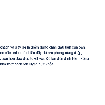
khách và đây sẽ là điểm dừng chân đầu tiên của bạn.
m cốc bởi vì có nhiều dãy đá rêu phong trùng điệp,
 vườn hoa đào đẹp tuyệt vời. Để lên đến đỉnh Hàm Rồng
 như một cách rèn luyện sức khỏe.