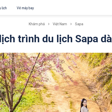
 lịch
Vé máy bay
Khám phá
Việt Nam
Sapa
lịch trình du lịch Sapa d