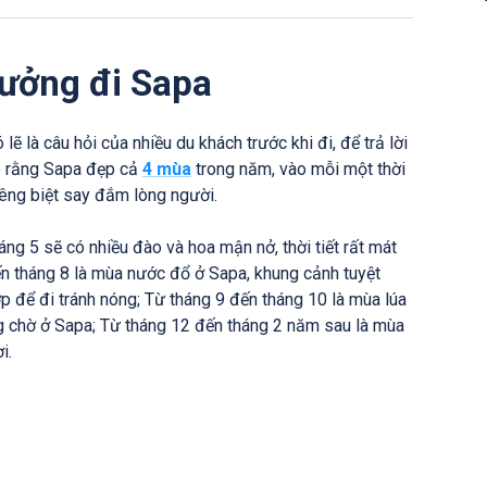
 tưởng đi Sapa
lẽ là câu hỏi của nhiều du khách trước khi đi, để trả lời
ho rằng Sapa đẹp cả
4 mùa
trong năm, vào mỗi một thời
êng biệt say đắm lòng người.
áng 5 sẽ có nhiều đào và hoa mận nở, thời tiết rất mát
ến tháng 8 là mùa nước đổ ở Sapa, khung cảnh tuyệt
 để đi tránh nóng; Từ tháng 9 đến tháng 10 là mùa lúa
 chờ ở Sapa; Từ tháng 12 đến tháng 2 năm sau là mùa
i.