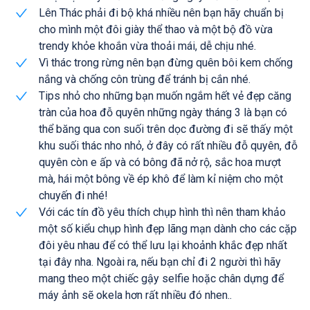
Lên Thác phải đi bộ khá nhiều nên bạn hãy chuẩn bị
cho mình một đôi giày thể thao và một bộ đồ vừa
trendy khỏe khoắn vừa thoải mái, dễ chịu nhé.
Vì thác trong rừng nên bạn đừng quên bôi kem chống
nắng và chống côn trùng để tránh bị cắn nhé.
Tips nhỏ cho những bạn muốn ngắm hết vẻ đẹp căng
tràn của hoa đỗ quyên những ngày tháng 3 là bạn có
thể băng qua con suối trên dọc đường đi sẽ thấy một
khu suối thác nho nhỏ, ở đây có rất nhiều đỗ quyên, đỗ
quyên còn e ấp và có bông đã nở rộ, sắc hoa mượt
mà, hái một bông về ép khô để làm kỉ niệm cho một
chuyến đi nhé!
Với các tín đồ yêu thích chụp hình thì nên tham khảo
một số kiểu chụp hình đẹp lãng mạn dành cho các cặp
đôi yêu nhau để có thể lưu lại khoảnh khắc đẹp nhất
tại đây nha. Ngoài ra, nếu bạn chỉ đi 2 người thì hãy
mang theo một chiếc gậy selfie hoặc chân dựng để
máy ảnh sẽ okela hơn rất nhiều đó nhen..