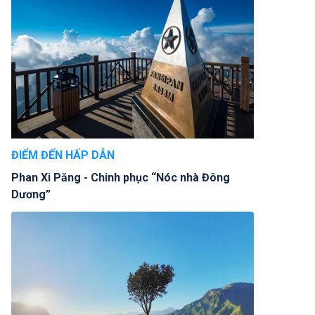
ĐIỂM ĐẾN HẤP DẪN
Phan Xi Păng - Chinh phục “Nóc nhà Đông
Dương”