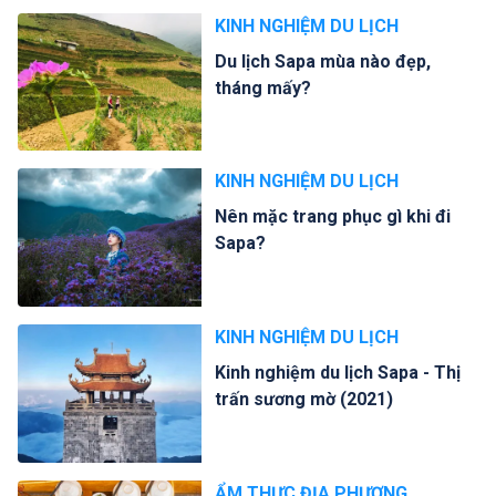
KINH NGHIỆM DU LỊCH
Du lịch Sapa mùa nào đẹp,
tháng mấy?
KINH NGHIỆM DU LỊCH
Nên mặc trang phục gì khi đi
Sapa?
KINH NGHIỆM DU LỊCH
Kinh nghiệm du lịch Sapa - Thị
trấn sương mờ (2021)
ẨM THỰC ĐỊA PHƯƠNG