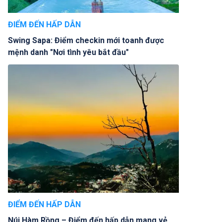
ĐIỂM ĐẾN HẤP DẪN
Swing Sapa: Điểm checkin mới toanh được
mệnh danh "Nơi tình yêu bắt đầu"
ĐIỂM ĐẾN HẤP DẪN
Núi Hàm Rồng – Điểm đến hấp dẫn mang vẻ