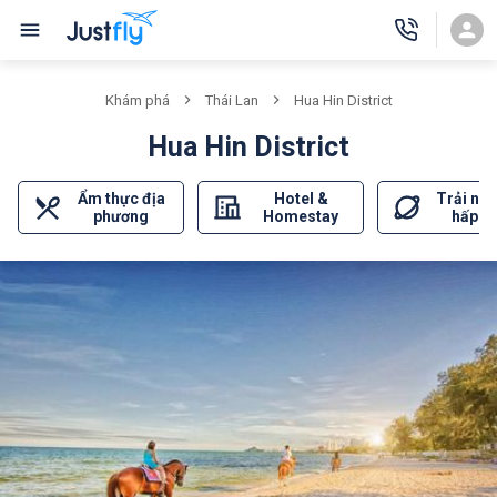
Khám phá
Thái Lan
Hua Hin District
Hua Hin District
Ẩm thực địa
Hotel &
Trải ng
phương
Homestay
hấp d