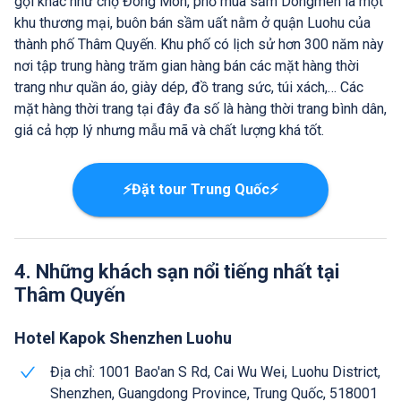
gọi khác như chợ Đông Môn, phố mua sắm Dongmen là một
khu thương mại, buôn bán sầm uất nằm ở quận Luohu của
thành phố Thâm Quyến. Khu phố có lịch sử hơn 300 năm này
nơi tập trung hàng trăm gian hàng bán các mặt hàng thời
trang như quần áo, giày dép, đồ trang sức, túi xách,… Các
mặt hàng thời trang tại đây đa số là hàng thời trang bình dân,
giá cả hợp lý nhưng mẫu mã và chất lượng khá tốt.
⚡Đặt tour Trung Quốc⚡
4. Những khách sạn nổi tiếng nhất tại
Thâm Quyến
Hotel Kapok Shenzhen Luohu
Địa chỉ: 1001 Bao'an S Rd, Cai Wu Wei, Luohu District,
Shenzhen, Guangdong Province, Trung Quốc, 518001