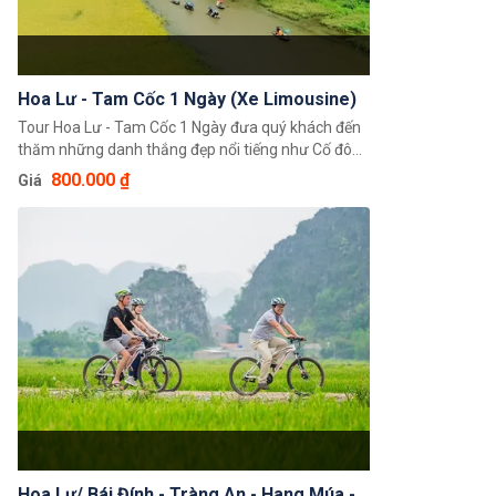
Hoa Lư - Tam Cốc 1 Ngày (Xe Limousine)
Tour Hoa Lư - Tam Cốc 1 Ngày đưa quý khách đến
thăm những danh thắng đẹp nổi tiếng như Cố đô
Hoa Lư, Động Tam Cốc và có cơ hội tham quan
800.000 ₫
Giá
cánh đồng làng quê bằng xe đạp với cảnh quan
sơn thủy hữu tình được ví là một Vịnh Hạ Long Trên
Cạn.
Hoa Lư/ Bái Đính - Tràng An - Hang Múa -