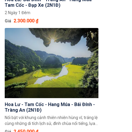
Tam Cốc - Đạp Xe (2N1Đ)
2 Ngày 1 Đêm
2.300.000 ₫
Giá
Hoa Lư - Tam Cốc - Hang Múa - Bái Đính -
Tràng An (2N1Đ)
Nổi bật với khung cảnh thiên nhiên hùng vĩ, tráng lệ
cùng những di tích lịch sử, đình chùa nổi tiếng, lựa
chọn tour du lịch Ninh Bình trọn gói 2 ngày 1 đêm,
2.450.000 ₫
Giá