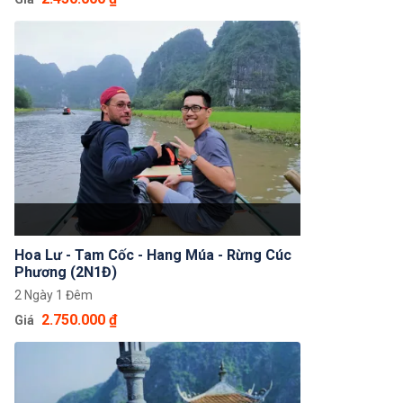
du khách sẽ được ghé thăm chùa Bái Đính, quần
thể danh thắng Tràng An, cố đô Hoa Lư, hang
Múa... Tour bao gồm vé tham quan, nghỉ dưỡng tại
khách sạn cao cấp, các bữa ăn tiêu chuẩn tại nhà
hàng cùng rất nhiều dịch vụ đi kèm hấp dẫn khác.
Hoa Lư - Tam Cốc - Hang Múa - Rừng Cúc
Phương (2N1Đ)
2 Ngày 1 Đêm
2.750.000 ₫
Giá