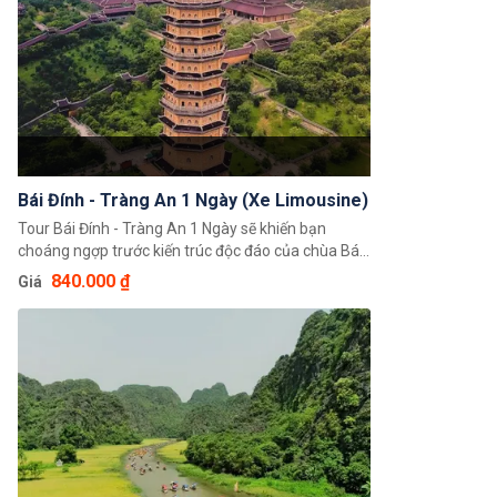
Bái Đính - Tràng An 1 Ngày (Xe Limousine)
Tour Bái Đính - Tràng An 1 Ngày sẽ khiến bạn
choáng ngợp trước kiến trúc độc đáo của chùa Bái
Đính và đưa bạn đến tham quan Quần thể danh
840.000 ₫
Giá
thắng Tràng An — Di sản văn hóa và thiên nhiên
thế giới do UNESCO công nhận