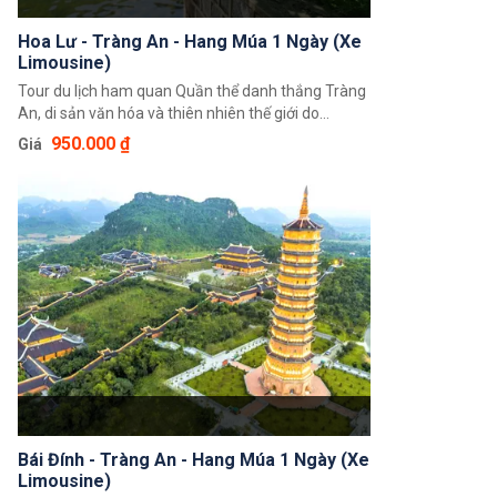
Hoa Lư - Tràng An - Hang Múa 1 Ngày (Xe
Limousine)
Tour du lịch ham quan Quần thể danh thắng Tràng
An, di sản văn hóa và thiên nhiên thế giới do
UNESCO công nhận, tìm hiểu các di tích lịch sử của
950.000 ₫
Giá
cố đô Hoa Lư và thưởng ngoạn quang cảnh hùng vĩ
và hoang sơ từ đỉnh Hang Múa
Bái Đính - Tràng An - Hang Múa 1 Ngày (Xe
Limousine)