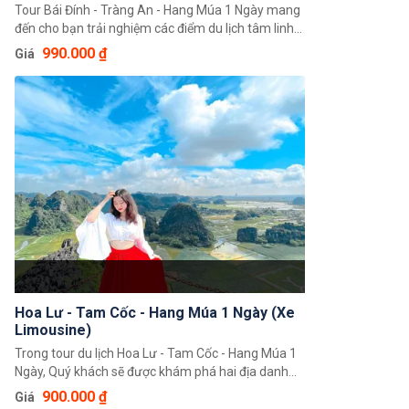
Tour Bái Đính - Tràng An - Hang Múa 1 Ngày mang
đến cho bạn trải nghiệm các điểm du lịch tâm linh,
khám phá cảnh quan thiên nhiên đẹp nhất tại Ninh
990.000 ₫
Giá
Bình. Khởi hành từ Hà Nội, bạn sẽ tới Ninh Bình sau
2 tiếng di chuyển trên xe.
Hoa Lư - Tam Cốc - Hang Múa 1 Ngày (Xe
Limousine)
Trong tour du lịch Hoa Lư - Tam Cốc - Hang Múa 1
Ngày, Quý khách sẽ được khám phá hai địa danh
nổi tiếng tại Ninh Bình là Hoa Lư, Tam Cốc với cảnh
900.000 ₫
Giá
đẹp thiên nhiên được đất trời ban tặng. Tam Cốc