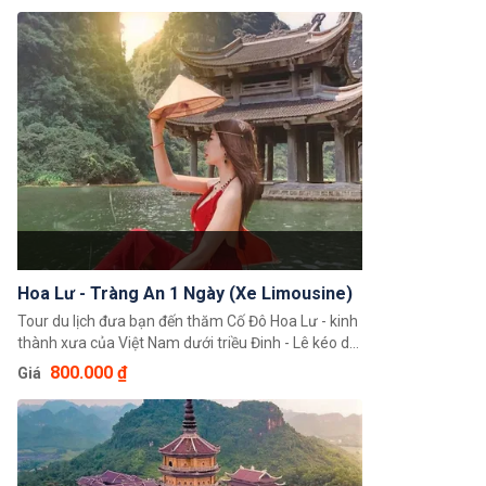
đẹp mê hồn với những ruộng lúa chín vàng ươm
vào tháng 5,6 hay vẻ đẹp của 3 hang động do kiến
tạo địa chất từ nhiều năm mà thành giờ đã nối trên
mặt nước. Bên cạnh đó, Hang múa được mệnh
danh là "Vạn lý trường thành của Việt Nam" với gần
500 bậc đá bám rêu nối nhau từ thấp lên cao.
Hoa Lư - Tràng An 1 Ngày (Xe Limousine)
Tour du lịch đưa bạn đến thăm Cố Đô Hoa Lư - kinh
thành xưa của Việt Nam dưới triều Đinh - Lê kéo dài
trong 41 năm (968 – 1009) và ngồi đò thăm hang
800.000 ₫
Giá
cũng như có thể lưu lại những cảm xúc, những bức
hình đẹp trong hành trình về thăm Tràng An – Di
sản văn hòa và thiên nhiên thế giới.