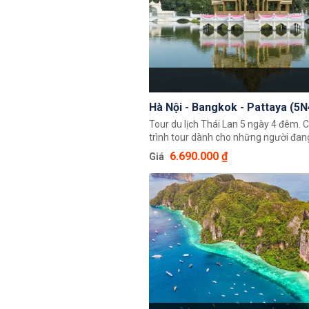
Hà Nội - Bangkok - Pattaya (5
Tour du lịch Thái Lan 5 ngày 4 đêm.
trình tour dành cho những người đan
Thái Lan, nhưng không rõ về những 
6.690.000 ₫
Giá
quan, cũng chưa biết sắp xếp lộ trình 
hay đơn giản là chưa tìm được bạn đ
Hãy tự thưởng cho mình một tour du l
Lan - cách đơn giản và tiết kiệm nhất
chuyến đi chơi vui vẻ!