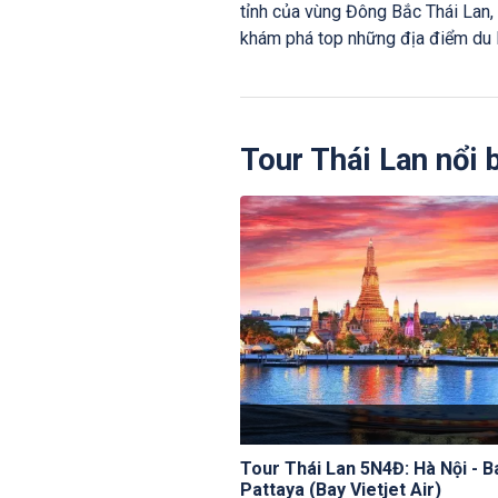
tỉnh của vùng Đông Bắc Thái Lan
khám phá top những địa điểm du 
Tour Thái Lan nổi 
Tour Thái Lan 5N4Đ: Hà Nội - 
Pattaya (Bay Vietjet Air)