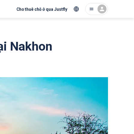
Cho thuê chỗ ở qua Justfly
tại Nakhon