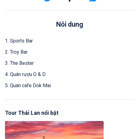
Nôi dung
1. Sports Bar
2. Troy Bar
3. The Bester
4. Quán rượu O & D
5. Quán cafe Dok Mai
Tour Thái Lan nổi bật