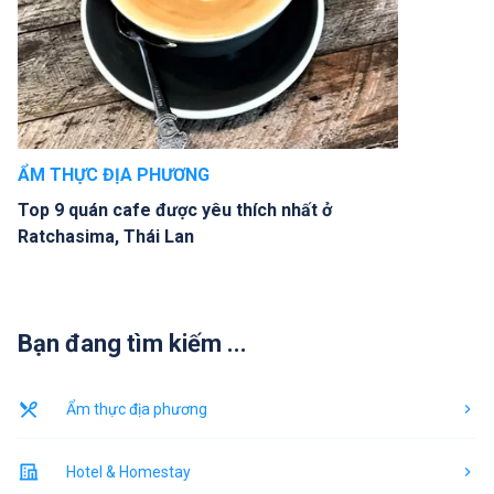
ẨM THỰC ĐỊA PHƯƠNG
Top 9 quán cafe được yêu thích nhất ở
Ratchasima, Thái Lan
Bạn đang tìm kiếm ...
Ẩm thực địa phương
Hotel & Homestay