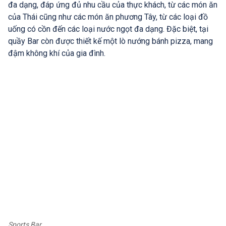
đa dạng, đáp ứng đủ nhu cầu của thực khách, từ các món ăn
của Thái cũng như các món ăn phương Tây, từ các loại đồ
uống có cồn đến các loại nước ngọt đa dạng. Đặc biệt, tại
quầy Bar còn được thiết kế một lò nướng bánh pizza, mang
đậm không khí của gia đình.
Sports Bar