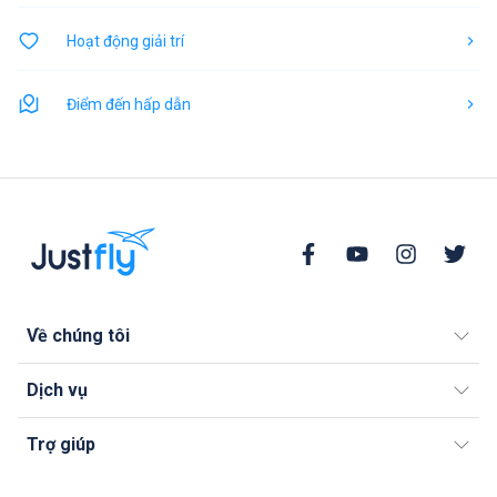
Hoạt động giải trí
Điểm đến hấp dẫn
Về chúng tôi
Dịch vụ
Trợ giúp