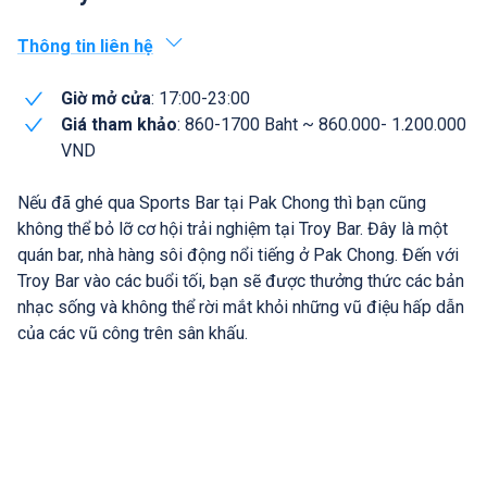
Thông tin liên hệ
Giờ mở cửa
: 17:00-23:00
Giá tham khảo
: 860-1700 Baht ~ 860.000- 1.200.000
VND
Nếu đã ghé qua Sports Bar tại Pak Chong thì bạn cũng
không thể bỏ lỡ cơ hội trải nghiệm tại Troy Bar. Đây là một
quán bar, nhà hàng sôi động nổi tiếng ở Pak Chong. Đến với
Troy Bar vào các buổi tối, bạn sẽ được thưởng thức các bản
nhạc sống và không thể rời mắt khỏi những vũ điệu hấp dẫn
của các vũ công trên sân khấu.