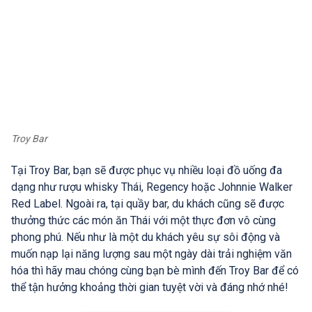
Troy Bar
Tại Troy Bar, bạn sẽ được phục vụ nhiều loại đồ uống đa
dạng như rượu whisky Thái, Regency hoặc Johnnie Walker
Red Label. Ngoài ra, tại quầy bar, du khách cũng sẽ được
thưởng thức các món ăn Thái với một thực đơn vô cùng
phong phú. Nếu như là một du khách yêu sự sôi động và
muốn nạp lại năng lượng sau một ngày dài trải nghiệm văn
hóa thì hãy mau chóng cùng bạn bè mình đến Troy Bar để có
thể tận hưởng khoảng thời gian tuyệt vời và đáng nhớ nhé!