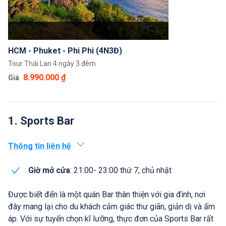
HCM - Phuket - Phi Phi (4N3Đ)
Tour Thái Lan 4 ngày 3 đêm
8.990.000 ₫
Giá
1. Sports Bar
Thông tin liên hệ
Giờ mở cửa
: 21:00- 23:00 thứ 7, chủ nhật
Được biết đến là một quán Bar thân thiện với gia đình, nơi
đây mang lại cho du khách cảm giác thư giãn, giản dị và ấm
áp. Với sự tuyển chọn kĩ lưỡng, thực đơn của Sports Bar rất