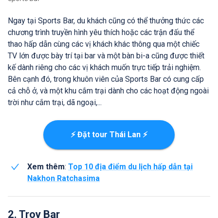
Ngay tại Sports Bar, du khách cũng có thể thưởng thức các
chương trình truyền hình yêu thích hoặc các trận đấu thể
thao hấp dẫn cùng các vị khách khác thông qua một chiếc
TV lớn được bày trí tại bar và một bàn bi-a cũng được thiết
kế dành riêng cho các vị khách muốn trực tiếp trải nghiệm.
Bên cạnh đó, trong khuôn viên của Sports Bar có cung cấp
cả chỗ ở, và một khu cắm trại dành cho các hoạt động ngoài
trời như cắm trại, dã ngoại,...
⚡ Đặt tour Thái Lan ⚡
Xem thêm
:
Top 10 địa điểm du lịch hấp dẫn tại
Nakhon Ratchasima
2. Troy Bar