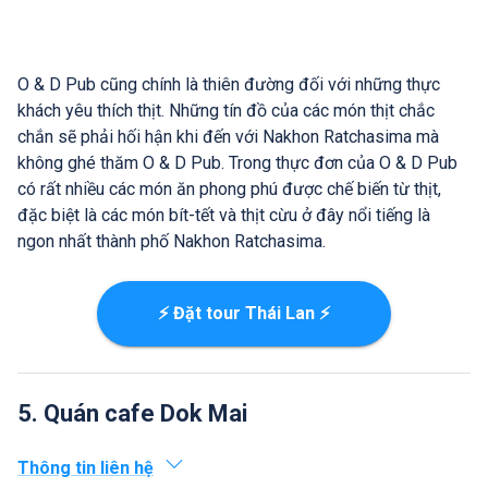
O & D Pub cũng chính là thiên đường đối với những thực
khách yêu thích thịt. Những tín đồ của các món thịt chắc
chắn sẽ phải hối hận khi đến với Nakhon Ratchasima mà
không ghé thăm O & D Pub. Trong thực đơn của O & D Pub
có rất nhiều các món ăn phong phú được chế biến từ thịt,
đặc biệt là các món bít-tết và thịt cừu ở đây nổi tiếng là
ngon nhất thành phố Nakhon Ratchasima.
⚡ Đặt tour Thái Lan ⚡
5. Quán cafe Dok Mai
Thông tin liên hệ