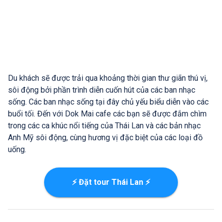
Du khách sẽ được trải qua khoảng thời gian thư giãn thú vị,
sôi động bởi phần trình diễn cuốn hút của các ban nhạc
sống. Các ban nhạc sống tại đây chủ yếu biểu diễn vào các
buổi tối. Đến với Dok Mai cafe các bạn sẽ được đắm chìm
trong các ca khúc nổi tiếng của Thái Lan và các bản nhạc
Anh Mỹ sôi động, cùng hương vị đặc biệt của các loại đồ
uống.
⚡ Đặt tour Thái Lan ⚡