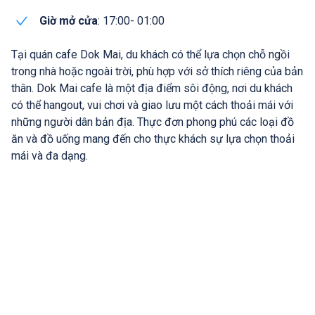
Giờ mở cửa
: 17:00- 01:00
Tại quán cafe Dok Mai, du khách có thể lựa chọn chỗ ngồi
trong nhà hoặc ngoài trời, phù hợp với sở thích riêng của bản
thân. Dok Mai cafe là một địa điểm sôi động, nơi du khách
có thể hangout, vui chơi và giao lưu một cách thoải mái với
những người dân bản địa. Thực đơn phong phú các loại đồ
ăn và đồ uống mang đến cho thực khách sự lựa chọn thoải
mái và đa dạng.