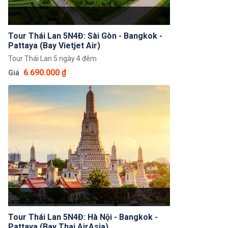
Tour Thái Lan 5N4Đ: Sài Gòn - Bangkok -
Pattaya (Bay Vietjet Air)
Tour Thái Lan 5 ngày 4 đêm
6.690.000 ₫
Giá
Tour Thái Lan 5N4Đ: Hà Nội - Bangkok -
Pattaya (Bay Thai AirAsia)