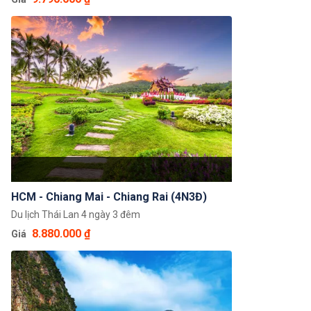
Vàng, với nhiều danh lam thắng cảnh nổi tiếng,
những bãi biển đẹp, các khu chợ ẩm thực, món ăn
đặc trưng và thỏa sức mua sắm tại các trung tâm
thương mại sầm uất, khu phố chợ đêm nhộn nhịp.
HCM - Chiang Mai - Chiang Rai (4N3Đ)
Du lịch Thái Lan 4 ngày 3 đêm
8.880.000 ₫
Giá