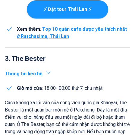
⚡ Đặt tour Thái Lan ⚡
Xem thêm
:
Top 10 quán cafe được yêu thích nhất
ở Ratchasima, Thái Lan
3. The Bester
Thông tin liên hệ
Giờ mở cửa
: 18:00- 00:00 thứ 7, chủ nhật
Cách không xa lối vào của công viên quốc gia Khaoyai, The
Bester là một quán bar mới mẻ ở Pakchong. Đây là một địa
điểm vui chơi hàng đầu sau một ngày dài đi bộ hoặc tham
quan. Ở The Bester, bạn có thể cảm nhận được không khí trẻ
trung và năng động tràn ngập khắp nơi. Nếu bạn muốn nạp