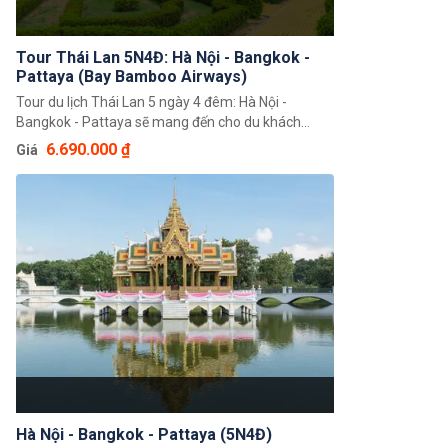
Tour Thái Lan 5N4Đ: Hà Nội - Bangkok -
Pattaya (Bay Bamboo Airways)
Tour du lịch Thái Lan 5 ngày 4 đêm: Hà Nội -
Bangkok - Pattaya sẽ mang đến cho du khách
những trải nghiệm đáng nhớ về đất nước xứ sở
6.690.000 ₫
Giá
chùa Vàng. Đến đây bạn sẽ được chiêm ngưỡng
cảnh đẹp của chùa tháp, bãi biển, thành phố và ẩm
thực tuyệt vời.
Hà Nội - Bangkok - Pattaya (5N4Đ)