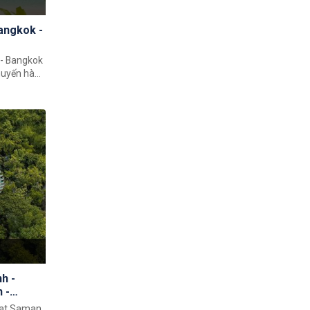
Bangkok -
 - Bangkok
chuyến hành
hách sẽ cảm
những
rong khôn
phố, thưởng
giao lưu
ây.
h -
 -
 Wat Saman