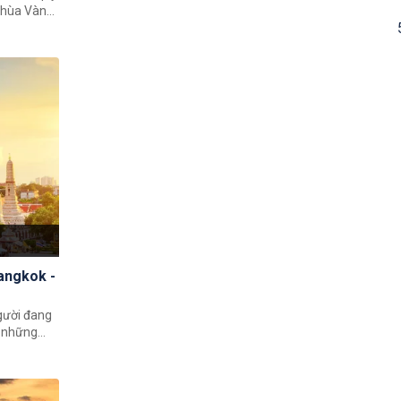
 chùa Vàng
p, hệ
các khu vui
ền thống
hopping
 sầm uất.
gười đang
ề những
ếp lộ trình
 được bạn
một tour
i 2023 -