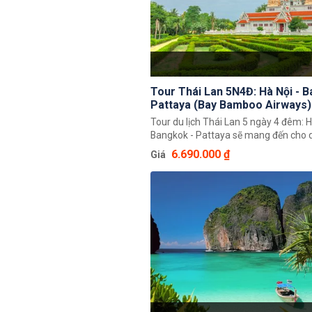
Tour Thái Lan 5N4Đ: Hà Nội - 
Pattaya (Bay Bamboo Airways)
Tour du lịch Thái Lan 5 ngày 4 đêm: H
Bangkok - Pattaya sẽ mang đến cho 
những trải nghiệm đáng nhớ về đất n
6.690.000 ₫
Giá
chùa Vàng. Đến đây bạn sẽ được ch
cảnh đẹp của chùa tháp, bãi biển, th
ẩm thực tuyệt vời.