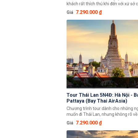
khách rất thích thú khi đến với xứ sở
bởi các danh lam thắng cảnh tuyệt đẹ
7.290.000 ₫
Giá
thống chùa chiền nguy nga, tráng lệ, 
chơi giải trí náo nhiệt, các lễ hội truy
đặc sắc và đặc biệt là vô số cơ hội s
thỏa thuê tại các khu mua sắm giá rẻ
Tour Thái Lan 5N4Đ: Hà Nội - Bangkok -
Pattaya (Bay Thai AirAsia)
Chương trình tour dành cho những n
muốn đi Thái Lan, nhưng không rõ v
điểm tham quan, cũng chưa biết sắp x
7.290.000 ₫
Giá
cho hợp lý, hay đơn giản là chưa tìm
đồng hành. Hãy tự thưởng cho mình 
du lịch Thái Lan 5 ngày 4 đêm trọn gó