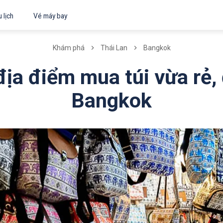
 lịch
Vé máy bay
Khám phá
Thái Lan
Bangkok
ịa điểm mua túi vừa rẻ,
Bangkok