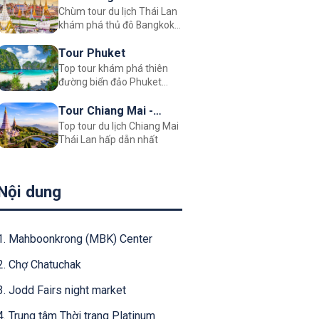
Chùm tour du lịch Thái Lan
Pattaya
khám phá thủ đô Bangkok
và Pattata City hiện đại
Tour Phuket
Top tour khám phá thiên
đường biển đảo Phuket
Thái Lan chất lượng
Tour Chiang Mai -
Top tour du lịch Chiang Mai
Chiang Rai
Thái Lan hấp dẫn nhất
Nội dung
1. Mahboonkrong (MBK) Center
2. Chợ Chatuchak
3. Jodd Fairs night market
4. Trung tâm Thời trang Platinum