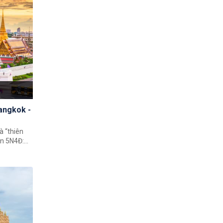
ó một
Bangkok -
à “thiên
an 5N4Đ:
c Airlines)
hững trải
 danh lam
 chiền nguy
náo nhiệt,
số cơ hội
 sầm uất.