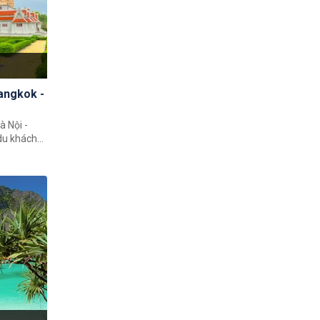
Bangkok -
à Nội -
du khách
ước xứ sở
iêm ngưỡng
ành phố và