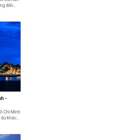
t vời. Mua
 chơi giải
Pattaya,
 giới
uyền thống
ại ô
h -
Hồ Chí Minh
o du khách
ước xứ sở
iêm ngưỡng
ành phố và