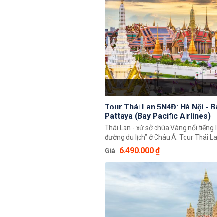
cách đơn giản và tiết kiệm nhất để c
chuyến đi chơi vui vẻ!
Tour Thái Lan 5N4Đ: Hà Nội - 
Pattaya (Bay Pacific Airlines)
Thái Lan - xứ sở chùa Vàng nổi tiếng l
đường du lịch” ở Châu Á. Tour Thái L
Hà Nội - Bangkok - Pattaya (Bay Pacifi
6.490.000 ₫
Giá
hứa hẹn sẽ mang đến cho du khách n
nghiệm thú vị khi đến đây với những
thắng cảnh tuyệt đẹp, hệ thống chùa
nga, tráng lệ, các khu vui chơi giải trí 
các lễ hội truyền thống đặc sắc và vô 
shopping tại các khu mua sắm giá rẻ