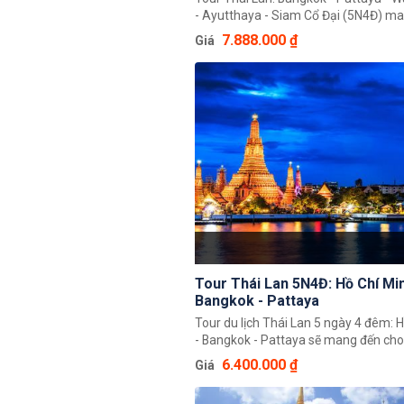
- Ayutthaya - Siam Cổ Đại (5N4Đ) mang đến
cho du khách những trải nghiệm tuyệ
7.888.000 ₫
Giá
sắm thỏa thích tại thủ đô Bangkok, vui
trí, tắm biển tại thành phố nghỉ mát 
tham quan thành phố cổ nổi tiếng Thế
Ayutthaya. Hưởng thụ nét văn hoá tr
sâu sắc của dân tộc Thái Lan Tại ngo
Bangkok Wat Saman.
Tour Thái Lan 5N4Đ: Hồ Chí Min
Bangkok - Pattaya
Tour du lịch Thái Lan 5 ngày 4 đêm: 
- Bangkok - Pattaya sẽ mang đến ch
những trải nghiệm đáng nhớ về đất n
6.400.000 ₫
Giá
chùa Vàng. Đến đây bạn sẽ được ch
cảnh đẹp của chùa tháp, bãi biển, th