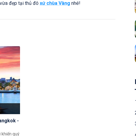
ừa đẹp tại thủ đô
xứ chùa Vàng
nhé!
Bangkok -
ẽ khiến quý