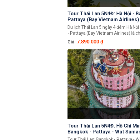
Tour Thái Lan 5N4Đ: Hà Nội - 
Pattaya (Bay Vietnam Airlines)
Du lịch Thái Lan 5 ngày 4 đêm Hà Nội
- Pattaya (Bay Vietnam Airlines) là 
trình đến với xứ sở Chùa Vàng. Du k
7.890.000 ₫
Giá
thấy choáng ngợp trước vẻ đẹp của 
thành phố xinh đẹp này. Đắm mình t
khí sôi động và náo nhiệt của thành 
thức những món ăn hấp dẫn và cùng 
văn hoá cùng người dân bản địa nơi đ
Tour Thái Lan 5N4Đ: Hồ Chí Min
Bangkok - Pattaya - Wat Saman
Ayutthaya - Siam Cổ Đại
Tour Thái Lan: Bangkok - Pattaya -