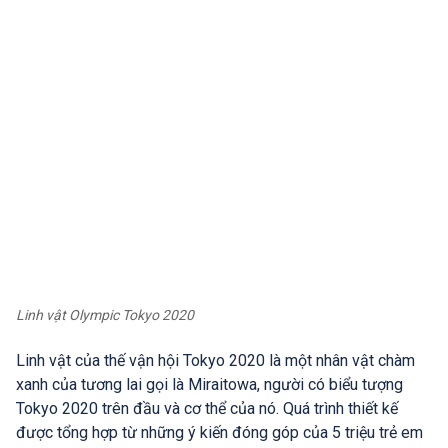
Linh vật Olympic Tokyo 2020
Linh vật của thế vận hội Tokyo 2020 là một nhân vật chàm
xanh của tương lai gọi là Miraitowa, người có biểu tượng
Tokyo 2020 trên đầu và cơ thể của nó. Quá trình thiết kế
được tổng hợp từ những ý kiến đóng góp của 5 triệu trẻ em