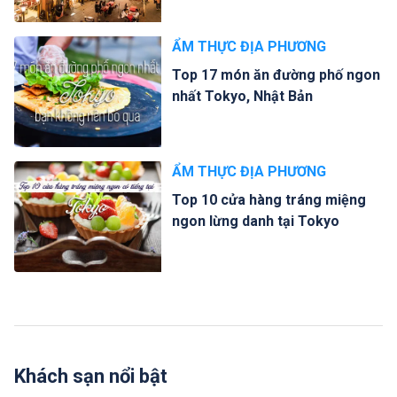
ẨM THỰC ĐỊA PHƯƠNG
Top 17 món ăn đường phố ngon
nhất Tokyo, Nhật Bản
ẨM THỰC ĐỊA PHƯƠNG
Top 10 cửa hàng tráng miệng
ngon lừng danh tại Tokyo
Khách sạn nổi bật