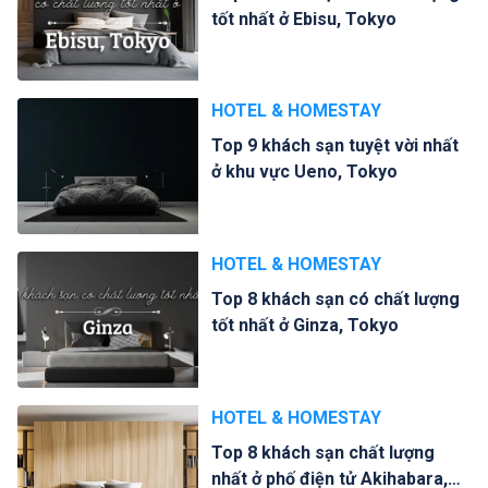
tốt nhất ở Ebisu, Tokyo
HOTEL & HOMESTAY
Top 9 khách sạn tuyệt vời nhất
ở khu vực Ueno, Tokyo
HOTEL & HOMESTAY
Top 8 khách sạn có chất lượng
tốt nhất ở Ginza, Tokyo
HOTEL & HOMESTAY
Top 8 khách sạn chất lượng
nhất ở phố điện tử Akihabara,