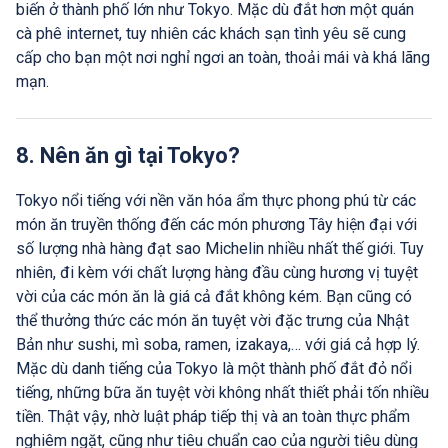
biến ở thành phố lớn như Tokyo. Mặc dù đắt hơn một quán
cà phê internet, tuy nhiên các khách sạn tình yêu sẽ cung
cấp cho bạn một nơi nghỉ ngơi an toàn, thoải mái và khá lãng
mạn.
8. Nên ăn gì tại Tokyo?
Tokyo nổi tiếng với nền văn hóa ẩm thực phong phú từ các
món ăn truyền thống đến các món phương Tây hiện đại với
số lượng nhà hàng đạt sao Michelin nhiều nhất thế giới. Tuy
nhiên, đi kèm với chất lượng hàng đầu cùng hương vị tuyệt
vời của các món ăn là giá cả đắt không kém. Bạn cũng có
thể thưởng thức các món ăn tuyệt vời đặc trưng của Nhật
Bản như sushi, mì soba, ramen, izakaya,… với giá cả hợp lý.
Mặc dù danh tiếng của Tokyo là một thành phố đắt đỏ nổi
tiếng, những bữa ăn tuyệt vời không nhất thiết phải tốn nhiều
tiền. Thật vậy, nhờ luật pháp tiếp thị và an toàn thực phẩm
nghiêm ngặt, cũng như tiêu chuẩn cao của người tiêu dùng