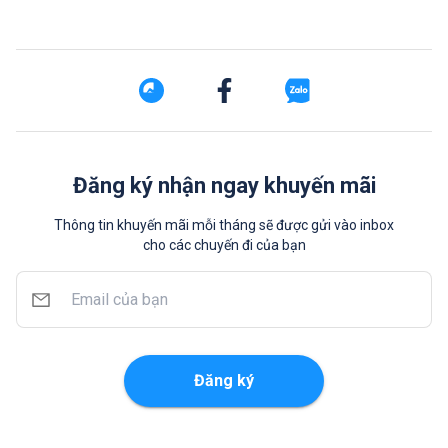
Đăng ký nhận ngay khuyến mãi
Thông tin khuyến mãi mỗi tháng sẽ được gửi vào inbox
cho các chuyến đi của bạn
Đăng ký