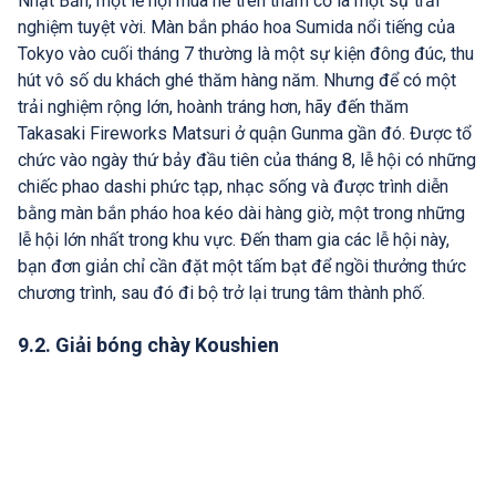
Nhật Bản, một lễ hội mùa hè trên thảm cỏ là một sự trải
nghiệm tuyệt vời. Màn bắn pháo hoa Sumida nổi tiếng của
Tokyo vào cuối tháng 7 thường là một sự kiện đông đúc, thu
hút vô số du khách ghé thăm hàng năm. Nhưng để có một
trải nghiệm rộng lớn, hoành tráng hơn, hãy đến thăm
Takasaki Fireworks Matsuri ở quận Gunma gần đó. Được tổ
chức vào ngày thứ bảy đầu tiên của tháng 8, lễ hội có những
chiếc phao dashi phức tạp, nhạc sống và được trình diễn
bằng màn bắn pháo hoa kéo dài hàng giờ, một trong những
lễ hội lớn nhất trong khu vực. Đến tham gia các lễ hội này,
bạn đơn giản chỉ cần đặt một tấm bạt để ngồi thưởng thức
chương trình, sau đó đi bộ trở lại trung tâm thành phố.
9.2. Giải bóng chày Koushien