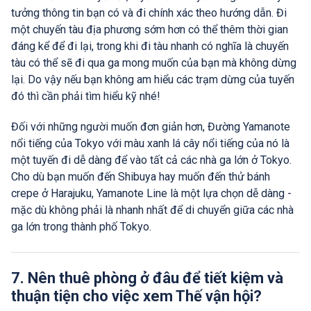
tưởng thông tin bạn có và đi chính xác theo hướng dẫn. Đi
một chuyến tàu địa phương sớm hơn có thể thêm thời gian
đáng kể để đi lại, trong khi đi tàu nhanh có nghĩa là chuyến
tàu có thể sẽ đi qua ga mong muốn của bạn mà không dừng
lại. Do vậy nếu bạn không am hiểu các trạm dừng của tuyến
đó thì cần phải tìm hiểu kỹ nhé!
Đối với những người muốn đơn giản hơn, Đường Yamanote
nổi tiếng của Tokyo với màu xanh lá cây nổi tiếng của nó là
một tuyến đi dễ dàng để vào tất cả các nhà ga lớn ở Tokyo.
Cho dù bạn muốn đến Shibuya hay muốn đến thử bánh
crepe ở Harajuku, Yamanote Line là một lựa chọn dễ dàng -
mặc dù không phải là nhanh nhất để di chuyển giữa các nhà
ga lớn trong thành phố Tokyo.
7. Nên thuê phòng ở đâu để tiết kiệm và
thuận tiện cho việc xem Thế vận hội?