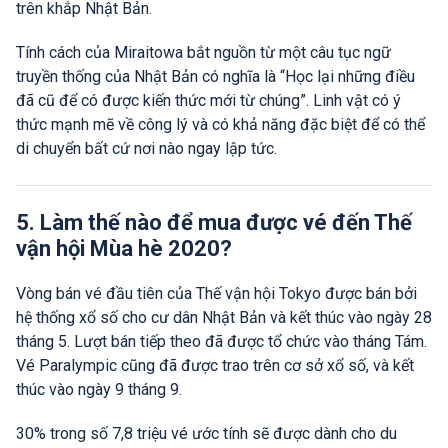
trên khắp Nhật Bản.
Tính cách của Miraitowa bắt nguồn từ một câu tục ngữ
truyền thống của Nhật Bản có nghĩa là “Học lại những điều
đã cũ để có được kiến ​​thức mới từ chúng”. Linh vật có ý
thức mạnh mẽ về công lý và có khả năng đặc biệt để có thể
di chuyển bất cứ nơi nào ngay lập tức.
5. Làm thế nào để mua được vé đến Thế
vận hội Mùa hè 2020?
Vòng bán vé đầu tiên của Thế vận hội Tokyo được bán bởi
hệ thống xổ số cho cư dân Nhật Bản và kết thúc vào ngày 28
tháng 5. Lượt bán tiếp theo đã được tổ chức vào tháng Tám.
Vé Paralympic cũng đã được trao trên cơ sở xổ số, và kết
thúc vào ngày 9 tháng 9.
30% trong số 7,8 triệu vé ước tính sẽ được dành cho du