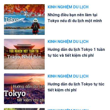
KINH NGHIỆM DU LỊCH
Những điều bạn nên làm tại
Tokyo nếu đi du lịch một mình
KINH NGHIỆM DU LỊCH
Hướng dẫn du lịch Tokyo 1 tuần
tự túc và tiết kiệm chi phí
KINH NGHIỆM DU LỊCH
Hướng dẫn du lịch Tokyo tự túc
tiết kiệm chi phí