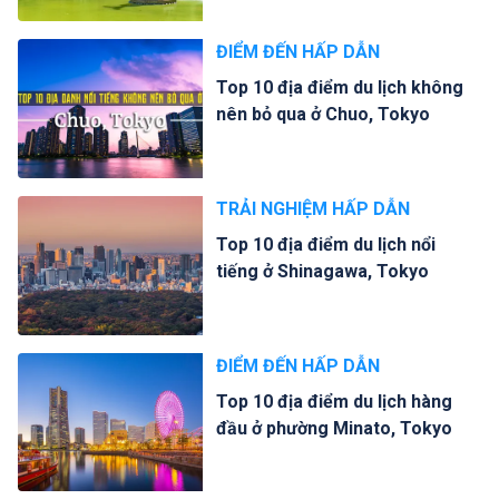
ĐIỂM ĐẾN HẤP DẪN
Top 10 địa điểm du lịch không
nên bỏ qua ở Chuo, Tokyo
TRẢI NGHIỆM HẤP DẪN
Top 10 địa điểm du lịch nổi
tiếng ở Shinagawa, Tokyo
ĐIỂM ĐẾN HẤP DẪN
Top 10 địa điểm du lịch hàng
đầu ở phường Minato, Tokyo