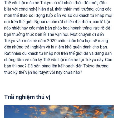
Thế vận hội mùa hè Tokyo có rất nhiều điều đổi mới, đặc
biệt với công nghệ hiện đại, thân thiên môi trường, cùng các
môn thể thao sôi động hấp dẫn vô số du khách từ khắp mọi
nơi trên thế giới. Ngoài ra còn rất nhiều địa điểm, các lễ hội
náo nhiệt hay các màn bắn pháo hoa hoành tráng, rực rỡ để
bạn thưởng thức bên lề Thế vận hội. Một chuyến đi đến
Tokyo vào mùa hè năm 2020 chắc chắn hứa hẹn sẽ mang
đến những trải nghiệm và kỉ niệm khó quên dành cho bạn.
Rất nhiều du khách từ khắp nơi trên thế giới đã và đang săn
những tấm vé của kỳ Thế vận hội mùa hè tại Tokyo này. Còn
bạn thì sao? Đã sẵn sàng lên kế hoạch đến Tokyo thưởng
thức kỳ thế vận hội tuyệt vời này chưa nào?
Trải nghiệm thú vị