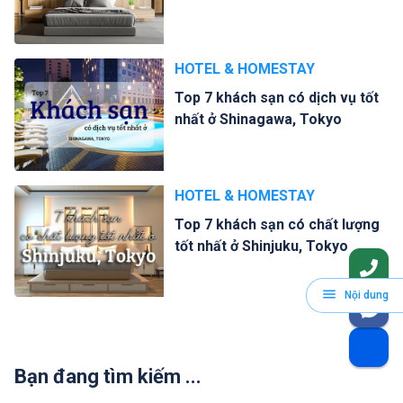
Tokyo
HOTEL & HOMESTAY
Top 7 khách sạn có dịch vụ tốt
nhất ở Shinagawa, Tokyo
HOTEL & HOMESTAY
Top 7 khách sạn có chất lượng
tốt nhất ở Shinjuku, Tokyo
Nội dung
Bạn đang tìm kiếm ...