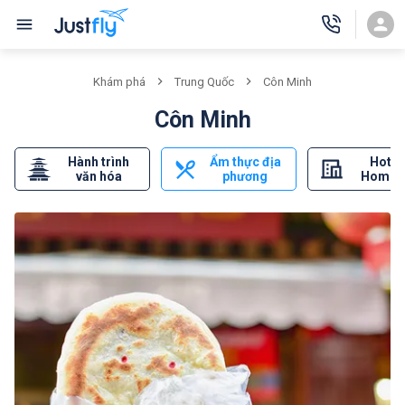
Khám phá
Trung Quốc
Côn Minh
Côn Minh
Hành trình
Ẩm thực địa
Hotel
văn hóa
phương
Homes