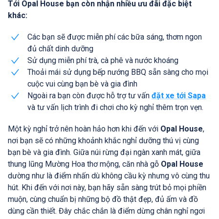
Tới Opal House bạn còn nhận nhiều ưu đãi đặc biệt
khác:
Các bạn sẽ được miễn phí các bữa sáng, thơm ngon
đủ chất dinh dưỡng
Sử dụng miễn phí trà, cà phê và nước khoáng
Thoải mái sử dụng bếp nướng BBQ sẵn sàng cho mọi
cuộc vui cùng bạn bè và gia đình
Ngoài ra bạn còn được hỗ trợ tư vấn
đặt xe tới Sapa
và tư vấn lịch trình đi chơi cho kỳ nghỉ thêm trọn vẹn.
Một kỳ nghỉ trở nên hoàn hảo hơn khi đến với
Opal House
,
nơi bạn sẽ có những khoảnh khắc nghỉ dưỡng thú vị cùng
bạn bè và gia đình. Giữa núi rừng đại ngàn xanh mát, giữa
thung lũng Mường Hoa thơ mộng, căn nhà gỗ
Opal House
dường như là điểm nhấn dù không cầu kỳ nhưng vô cùng thu
hút. Khi đến với nơi này, bạn hãy sẵn sàng trút bỏ mọi phiền
muộn, cùng chuẩn bị những bộ đồ thật đẹp, đủ ấm và đồ
dùng cần thiết. Đây chắc chắn là điểm dừng chân nghỉ ngơi