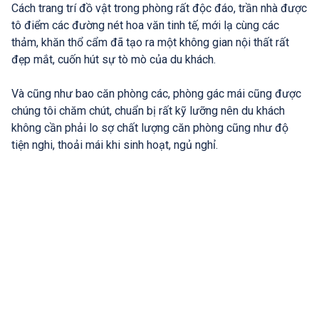
Cách trang trí đồ vật trong phòng rất độc đáo, trần nhà được
tô điểm các đường nét hoa văn tinh tế, mới lạ cùng các
thảm, khăn thổ cẩm đã tạo ra một không gian nội thất rất
đẹp mắt, cuốn hút sự tò mò của du khách.
Và cũng như bao căn phòng các, phòng gác mái cũng được
chúng tôi chăm chút, chuẩn bị rất kỹ lưỡng nên du khách
không cần phải lo sợ chất lượng căn phòng cũng như độ
tiện nghi, thoải mái khi sinh hoạt, ngủ nghỉ.