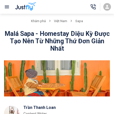
Khám phá
Việt Nam
Sapa
Malá Sapa - Homestay Diệu Kỳ Được
Tạo Nên Từ Những Thứ Đơn Giản
Nhất
Trần Thanh Loan
Content Writer