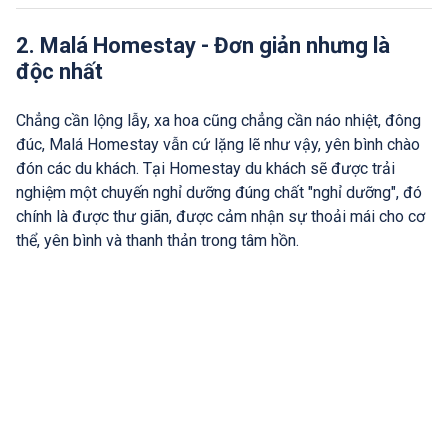
2. Malá Homestay - Đơn giản nhưng là
độc nhất
Chẳng cần lộng lẫy, xa hoa cũng chẳng cần náo nhiệt, đông
đúc, Malá Homestay vẫn cứ lặng lẽ như vậy, yên bình chào
đón các du khách. Tại Homestay du khách sẽ được trải
nghiệm một chuyến nghỉ dưỡng đúng chất "nghỉ dưỡng", đó
chính là được thư giãn, được cảm nhận sự thoải mái cho cơ
thể, yên bình và thanh thản trong tâm hồn.