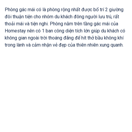
Phòng gác mái có là phòng rộng nhất được bố trí 2 giường
đôi thuận tiện cho nhóm du khách đông người lưu trú, rất
thoải mái và tiện nghi. Phòng nằm trên tầng gác mái của
Homestay nên có 1 ban công diện tích lớn giúp du khách có
không gian ngoài trời thoáng đãng để hít thở bầu không khí
trong lành và cảm nhận vẻ đẹp của thiên nhiên xung quanh.