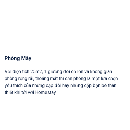
Phòng Mây
Với diện tích 25m2, 1 giường đôi cỡ lớn và không gian
phòng rộng rãi, thoáng mát thì căn phòng là một lựa chọn
yêu thích của những cặp đôi hay những cặp bạn bè thân
thiết khi tới với Homestay.