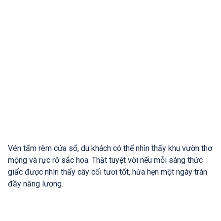
Vén tấm rèm cửa sổ, du khách có thể nhìn thấy khu vườn thơ
mộng và rực rỡ sắc hoa. Thật tuyệt vời nếu mỗi sáng thức
giấc được nhìn thấy cây cối tươi tốt, hứa hẹn một ngày tràn
đầy năng lượng.