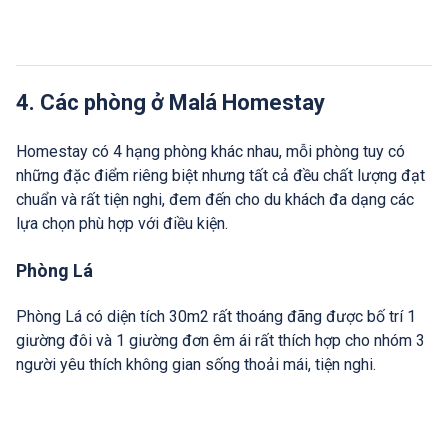
4. Các phòng ở Malá Homestay
Homestay có 4 hạng phòng khác nhau, mỗi phòng tuy có
những đặc điểm riêng biệt nhưng tất cả đều chất lượng đạt
chuẩn và rất tiện nghi, đem đến cho du khách đa dạng các
lựa chọn phù hợp với điều kiện.
Phòng Lá
Phòng Lá có diện tích 30m2 rất thoáng đãng được bố trí 1
giường đôi và 1 giường đơn êm ái rất thích hợp cho nhóm 3
người yêu thích không gian sống thoải mái, tiện nghi.