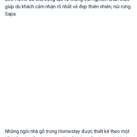
giúp du khách cảm nhận rõ nhất vẻ đẹp thiên nhiên, núi rừng
Sapa.
Những ngôi nhà gỗ trong Homestay được thiết kế theo một