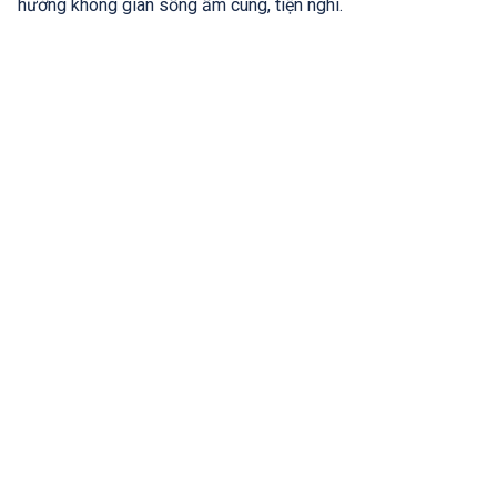
hưởng không gian sống ấm cúng, tiện nghi.