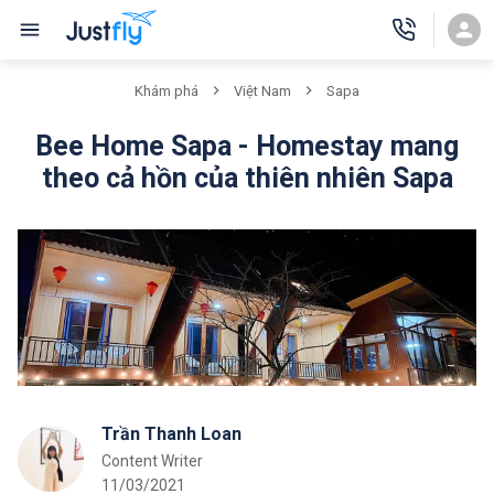
Khám phá
Việt Nam
Sapa
Bee Home Sapa - Homestay mang
theo cả hồn của thiên nhiên Sapa
Trần Thanh Loan
Content Writer
11/03/2021