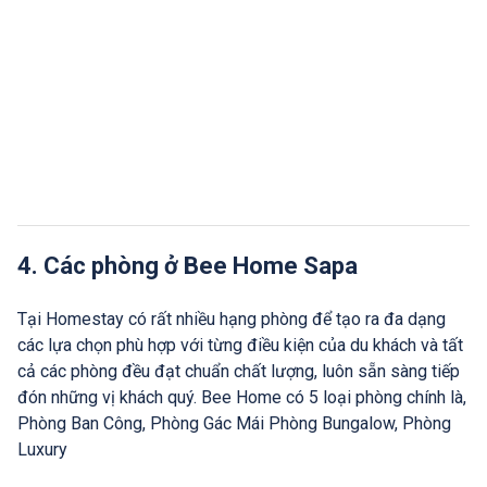
4. Các phòng ở Bee Home Sapa
Tại Homestay có rất nhiều hạng phòng để tạo ra đa dạng
các lựa chọn phù hợp với từng điều kiện của du khách và tất
cả các phòng đều đạt chuẩn chất lượng, luôn sẵn sàng tiếp
đón những vị khách quý. Bee Home có 5 loại phòng chính là,
Phòng Ban Công, Phòng Gác Mái Phòng Bungalow, Phòng
Luxury