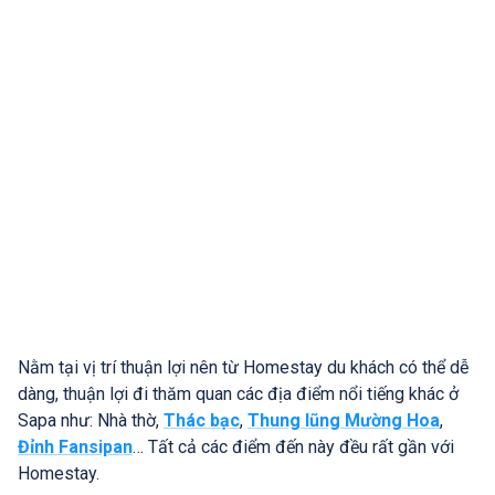
Nằm tại vị trí thuận lợi nên từ Homestay du khách có thể dễ
dàng, thuận lợi đi thăm quan các địa điểm nổi tiếng khác ở
Sapa như: Nhà thờ,
Thác bạc
,
Thung lũng Mường Hoa
,
Đỉnh Fansipan
… Tất cả các điểm đến này đều rất gần với
Homestay.