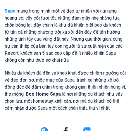
Sapa
mang trong mình một vẻ đẹp tự nhiên với núi rừng
hoang sơ, cây cối tươi tốt, những đám mây nhẹ nhàng tựa
chốn bồng lai, đây chính là khứ đã khiến biết bao du khách
từ tận cả những phương trời xa xôi đến đây để tận hưởng
những tinh túy của vùng đất này. Nhưng qua thời gian, cùng
sự can thiệp của bàn tay con người là sự xuất hiện của các
Resort, khách sạn 5 sao cao cấp đã ít nhiều khiến Sapa
không còn như thuở sơ khai nữa.
Nhiều du khách đã đến và khao khát được chiêm ngưỡng cái
vẻ đẹp đơn sơ, mộc mạc của Sapa, tránh xa những xô bồ,
đông đúc để đắm chìm trong không gian thiên nhiên hùng vĩ,
thơ mộng.
Bee Home Sapa
là nơi những du khách như vậy
chọn lựa, một homestay xinh xắn, nơi mà du khách có thể
cảm nhận được Sapa một cách chân thật, thú vị nhất.