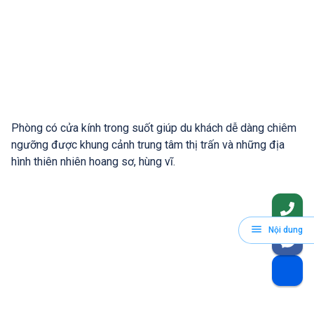
Phòng có cửa kính trong suốt giúp du khách dễ dàng chiêm
ngưỡng được khung cảnh trung tâm thị trấn và những địa
hình thiên nhiên hoang sơ, hùng vĩ.
Nội dung