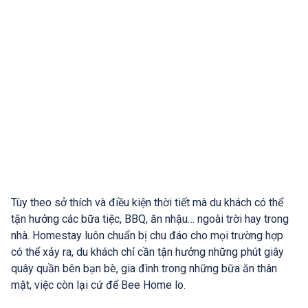
Tùy theo sở thích và điều kiện thời tiết mà du khách có thể
tận hưởng các bữa tiệc, BBQ, ăn nhậu… ngoài trời hay trong
nhà. Homestay luôn chuẩn bị chu đáo cho mọi trường hợp
có thể xảy ra, du khách chỉ cần tận hưởng những phút giây
quây quần bên bạn bè, gia đình trong những bữa ăn thân
mật, việc còn lại cứ để Bee Home lo.