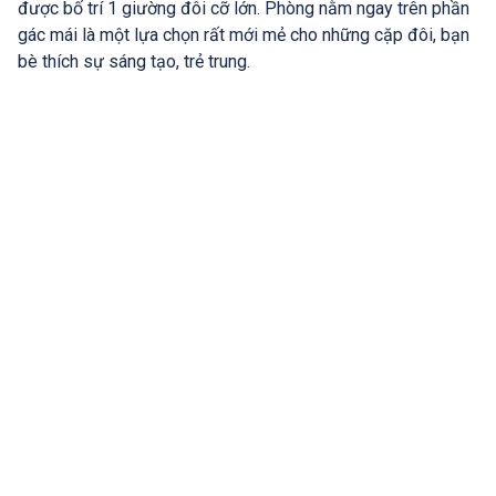
được bố trí 1 giường đôi cỡ lớn. Phòng nằm ngay trên phần
gác mái là một lựa chọn rất mới mẻ cho những cặp đôi, bạn
bè thích sự sáng tạo, trẻ trung.