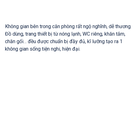
Không gian bên trong căn phòng rất ngộ nghĩnh, dễ thương.
Đồ dùng, trang thiết bị từ nóng lạnh, WC riêng, khăn tắm,
chăn gối… đều được chuẩn bị đầy đủ, kĩ lưỡng tạo ra 1
không gian sống tiện nghi, hiện đại.