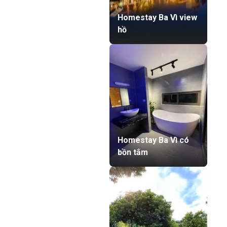
Homestay Ba Vì view
hồ
Homestay Ba Vì có
bồn tắm