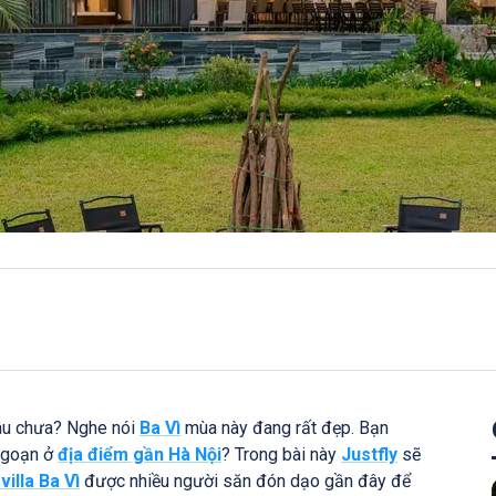
đâu chưa? Nghe nói
Ba Vì
mùa này đang rất đẹp. Bạn
ngoạn ở
địa điểm gần Hà Nội
? Trong bài này
Justfly
sẽ
illa Ba Vì
được nhiều người săn đón dạo gần đây để