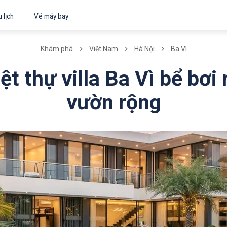
 lịch
Vé máy bay
Khám phá
Việt Nam
Hà Nội
Ba Vì
ệt thự villa Ba Vì bể bơi 
vườn rộng