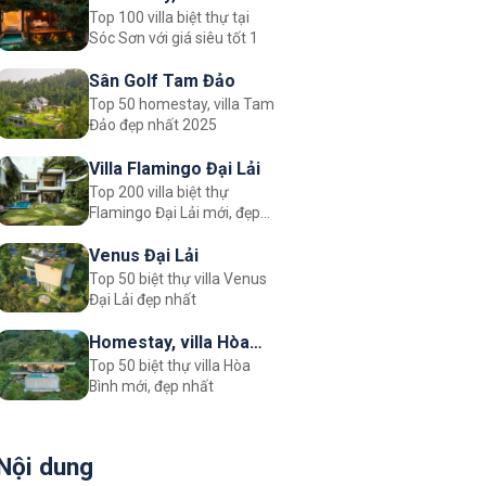
Top 100 villa biệt thự tại
Sơn
Sóc Sơn với giá siêu tốt 1
Sân Golf Tam Đảo
Top 50 homestay, villa Tam
Đảo đẹp nhất 2025
Villa Flamingo Đại Lải
Top 200 villa biệt thự
Flamingo Đại Lải mới, đẹp
nhất
Venus Đại Lải
Top 50 biệt thự villa Venus
Đại Lải đẹp nhất
Homestay, villa Hòa
Top 50 biệt thự villa Hòa
Bình
Bình mới, đẹp nhất
Nội dung