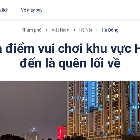
 lịch
Vé máy bay
Hà Đông
Khám phá
Việt Nam
Hà Nội
a điểm vui chơi khu vực 
đến là quên lối về