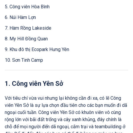
5. Công viên Hòa Bình
6. Núi Hàm Lợn
7. Hàm Rồng Lakeside
8. My Hill Đồng Quan
9. Khu đô thị Ecopark Hưng Yên
10. Sơn Tinh Camp
11. Núi Trầm
12. Hồ Quan Sơn
1. Công viên Yên Sở
Với tiêu chí vừa vui nhưng lại không cần đi xa, có lẽ Công
viên Yên Sở là sự lựa chọn đầu tiên cho các bạn muốn đi dã
ngoại cuối tuần. Công viên Yên Sở có khuôn viên vô cùng
rộng lớn với bãi đất trống và cây xanh khủng, đây chính là
chỗ để mọi người đến dã ngoại, cắm trại và teambuilding ở