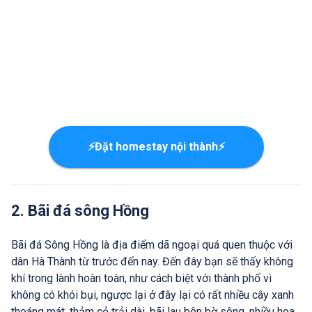
⚡Đặt homestay nội thành⚡
2. Bãi đá sông Hồng
Bãi đá Sông Hồng là địa điểm dã ngoại quá quen thuộc với
dân Hà Thành từ trước đến nay. Đến đây bạn sẽ thấy không
khí trong lành hoàn toàn, như cách biệt với thành phố vì
không có khói bụi, ngược lại ở đây lại có rất nhiều cây xanh
thoáng mát, thảm cỏ trải dài, bãi lau bên bờ sông, nhiều hoa