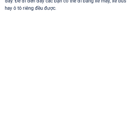
đây. Để đi đến đây các bạn có thể đi bằng xe máy, xe bus
hay ô tô riêng đều được.