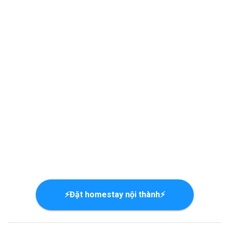
⚡Đặt homestay nội thành⚡