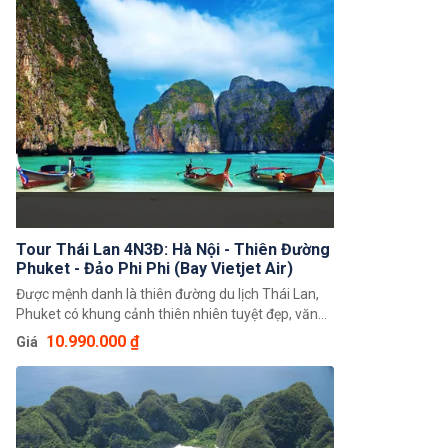
Tour Thái Lan 4N3Đ: Hà Nội - Thiên Đường
Phuket - Đảo Phi Phi (Bay Vietjet Air)
Được mệnh danh là thiên đường du lịch Thái Lan,
Phuket có khung cảnh thiên nhiên tuyệt đẹp, văn
hóa và ẩm thực đặc sắc. Tour Thái Lan 4 ngày 3
10.990.000 ₫
Giá
đêm: Hà Nội - Thiên Đường Phuket - Đảo Phi Phi
(Bay Vietjet Air) hứa hẹn mang đến cho bạn những
trải nghiệm thư giãn tuyệt vời và đáng nhớ.