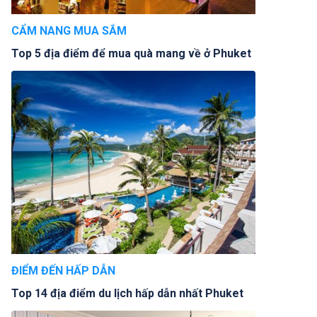
CẨM NANG MUA SẮM
Top 5 địa điểm để mua quà mang về ở Phuket
ĐIỂM ĐẾN HẤP DẪN
Top 14 địa điểm du lịch hấp dẫn nhất Phuket