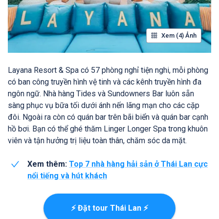
Xem (4) Ảnh
Layana Resort & Spa có 57 phòng nghỉ tiện nghi, mỗi phòng
có ban công truyền hình vệ tinh và các kênh truyền hình đa
ngôn ngữ. Nhà hàng Tides và Sundowners Bar luôn sẵn
sàng phục vụ bữa tối dưới ánh nến lãng mạn cho các cặp
đôi. Ngoài ra còn có quán bar trên bãi biển và quán bar cạnh
hồ bơi. Bạn có thể ghé thăm Linger Longer Spa trong khuôn
viên và tận hưởng trị liệu toàn thân, chăm sóc da mặt.
Xem thêm:
Top 7 nhà hàng hải sản ở Thái Lan cực
nổi tiếng và hút khách
⚡ Đặt tour Thái Lan ⚡