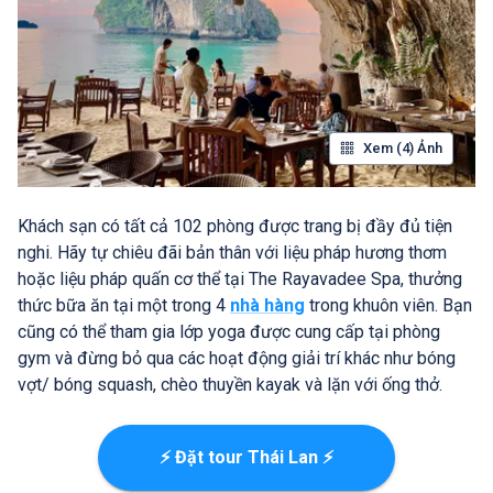
Xem (4) Ảnh
Khách sạn có tất cả 102 phòng được trang bị đầy đủ tiện
nghi. Hãy tự chiêu đãi bản thân với liệu pháp hương thơm
hoặc liệu pháp quấn cơ thể tại The Rayavadee Spa, thưởng
thức bữa ăn tại một trong 4
nhà hàng
trong khuôn viên. Bạn
cũng có thể tham gia lớp yoga được cung cấp tại phòng
gym và đừng bỏ qua các hoạt động giải trí khác như bóng
vợt/ bóng squash, chèo thuyền kayak và lặn với ống thở.
⚡ Đặt tour Thái Lan ⚡