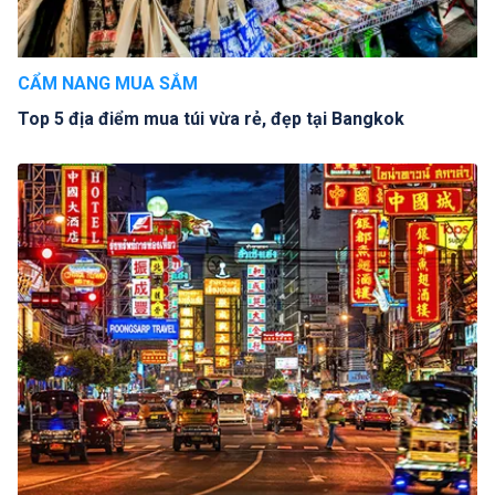
CẨM NANG MUA SẮM
Top 5 địa điểm mua túi vừa rẻ, đẹp tại Bangkok