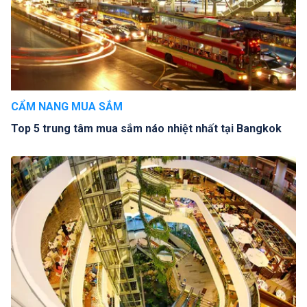
CẨM NANG MUA SẮM
Top 5 trung tâm mua sắm náo nhiệt nhất tại Bangkok