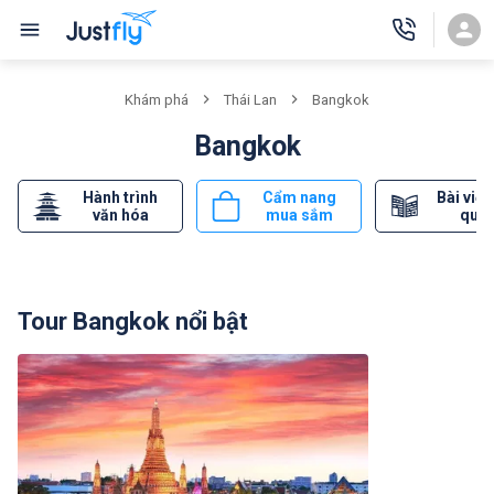
Khám phá
Thái Lan
Bangkok
Bangkok
Hành trình
Cẩm nang
Bài viết 
văn hóa
mua sắm
qua
Tour Bangkok nổi bật