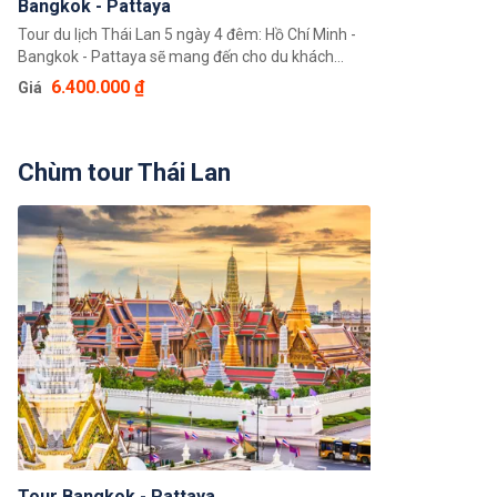
Bangkok - Pattaya
Tour du lịch Thái Lan 5 ngày 4 đêm: Hồ Chí Minh -
Bangkok - Pattaya sẽ mang đến cho du khách
những trải nghiệm đáng nhớ về đất nước xứ sở
6.400.000 ₫
Giá
chùa Vàng. Đến đây bạn sẽ được chiêm ngưỡng
cảnh đẹp của chùa tháp, bãi biển, thành phố và ẩm
thực tuyệt vời.
Chùm tour Thái Lan
Tour Bangkok - Pattaya