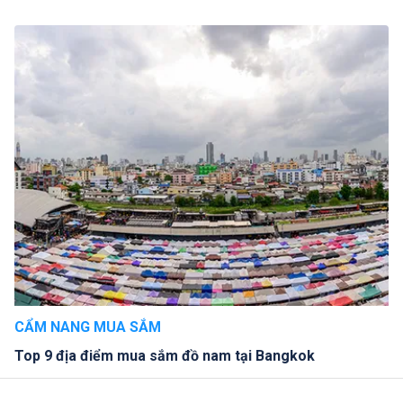
CẨM NANG MUA SẮM
Top 9 địa điểm mua sắm đồ nam tại Bangkok