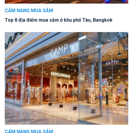
CẨM NANG MUA SẮM
Top 8 địa điểm mua sắm ở khu phố Tàu, Bangkok
CẨM NANG MUA SẮM