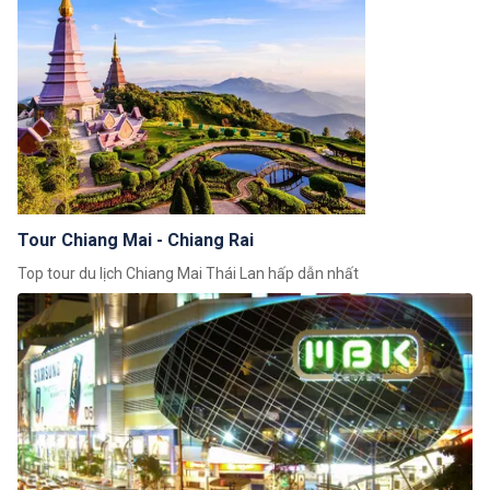
Tour Chiang Mai - Chiang Rai
Top tour du lịch Chiang Mai Thái Lan hấp dẫn nhất