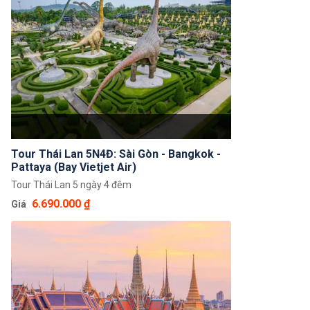
các khu vui chơi giải trí náo nhiệt, các lễ hội truyền
thống đặc sắc và vô số cơ hội shopping tại các khu
mua sắm giá rẻ sầm uất.
Tour Thái Lan 5N4Đ: Sài Gòn - Bangkok -
Pattaya (Bay Vietjet Air)
Tour Thái Lan 5 ngày 4 đêm
6.690.000 ₫
Giá