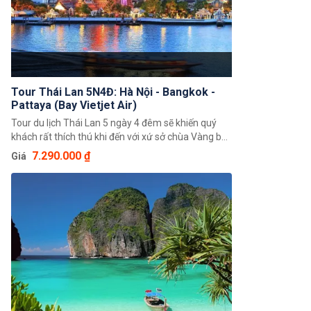
Tour Thái Lan 5N4Đ: Hà Nội - Bangkok -
Pattaya (Bay Vietjet Air)
Tour du lịch Thái Lan 5 ngày 4 đêm sẽ khiến quý
khách rất thích thú khi đến với xứ sở chùa Vàng bởi
các danh lam thắng cảnh tuyệt đẹp, hệ thống chùa
7.290.000 ₫
Giá
chiền nguy nga, tráng lệ, các khu vui chơi giải trí
náo nhiệt, các lễ hội truyền thống đặc sắc và đặc
biệt là vô số cơ hội shopping thỏa thuê tại các khu
mua sắm giá rẻ sầm uất.