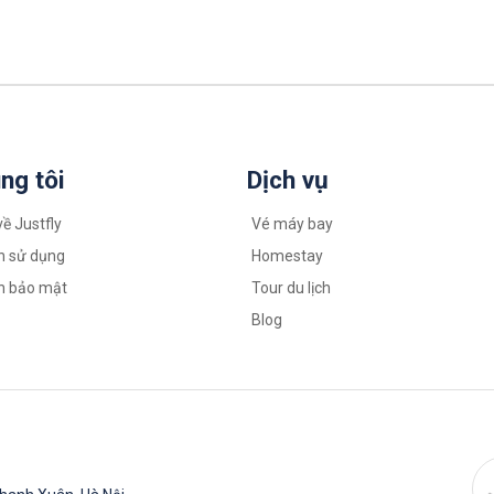
ng tôi
Dịch vụ
về Justfly
Vé máy bay
n sử dụng
Homestay
h bảo mật
Tour du lịch
Blog