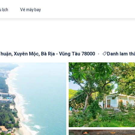
 lịch
Vé máy bay
huận, Xuyên Mộc, Bà Rịa - Vũng Tàu 78000
Danh lam th