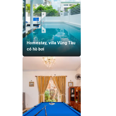
Homestay, villa Vũng Tàu
có hồ bơi