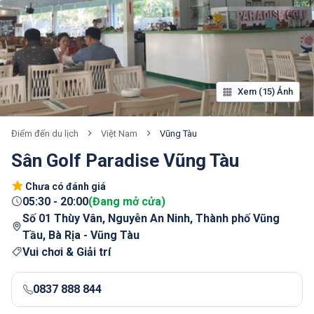
Xem (15) Ảnh
Việt Nam
Vũng Tàu
Điểm đến du lịch
Sân Golf Paradise Vũng Tàu
Chưa có đánh giá
05:30
-
20:00
(
Đang mở cửa
)
Số 01 Thùy Vân, Nguyễn An Ninh, Thành phố Vũng
Tầu, Bà Rịa - Vũng Tàu
Vui chơi & Giải trí
0837 888 844