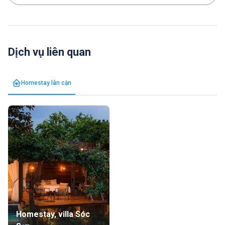
trong khu vực tham quan trong lành sạch sẽ. Các
khu nhà cũng được dọn dẹp cẩn thận. Đây là địa
điểm cực kỳ phù hợp cho các bạn yêu thích lịch
sử, nghiên cứu, yêu nhiếp ảnh, thích chụp ảnh thời
Dịch vụ liên quan
trang, hoặc đơn giản chốn an lành tĩnh tâm để
Thiền định. Highly recommended 👍💯❤️
Homestay lân cận
Homestay, villa Sóc