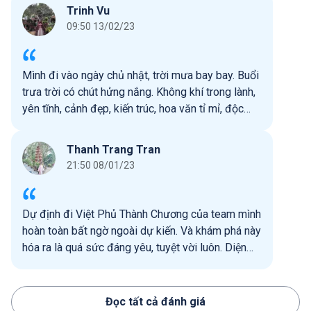
Trinh Vu
09:50 13/02/23
Mình đi vào ngày chủ nhật, trời mưa bay bay. Buổi
trưa trời có chút hửng nắng. Không khí trong lành,
yên tĩnh, cảnh đẹp, kiến trúc, hoa văn tỉ mỉ, độc
đáo. Mua vé xong bạn được tặng kèm 1 cuốn
sách và 1 bản đồ, giới thiệu về Việt Phủ Thành
Thanh Trang Tran
Chương. Vé ng lớn là 150k/ người, ko mất phí gửi
21:50 08/01/23
xe. Lưu ý là chỉ đc mang đồ ăn và để ở ngoài thôi,
chỗ gửi xe ý, chứ ko đc mang vào trong đâu.
Trong các gian phòng có trưng bày cổ vật cũng ko
Dự định đi Việt Phủ Thành Chương của team mình
đc tùy ý chụp lại nha.
hoàn toàn bất ngờ ngoài dự kiến. Và khám phá này
hóa ra là quá sức đáng yêu, tuyệt vời luôn. Diện
tích tham quan, khu trưng bày, hệ thống bộ sưu
tập của tác giả phải nói là cực kỳ công phu, đa
dạng, đẹp và được bảo quản tốt. Không khí bên
Đọc tất cả đánh giá