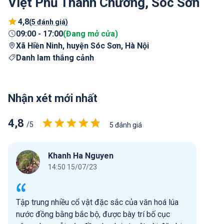
Việt Phủ Thành Chương, Sóc Sơn
4,8
(
5 đánh giá
)
09:00
-
17:00
(
Đang mở cửa
)
Xã Hiền Ninh, huyện Sóc Sơn, Hà Nội
Danh lam thắng cảnh
Nhận xét mới nhất
4,8
/5
5 đánh giá
Khanh Ha Nguyen
14:50 15/07/23
Tập trung nhiều cổ vật đặc sắc của văn hoá lúa
nước đồng bằng bắc bộ, được bày trí bố cục