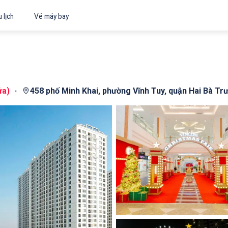
 lịch
Vé máy bay
ửa
)
458 phố Minh Khai, phường Vĩnh Tuy, quận Hai Bà Tr