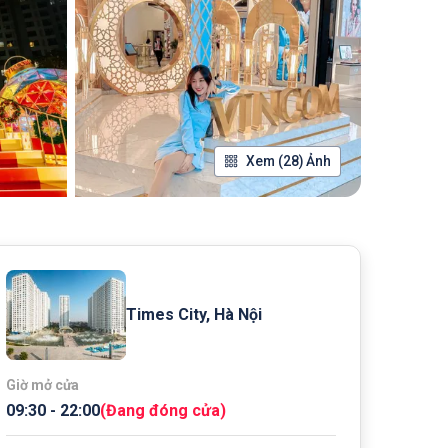
Xem (28) Ảnh
Times City, Hà Nội
Giờ mở cửa
09:30
-
22:00
(
Đang đóng cửa
)