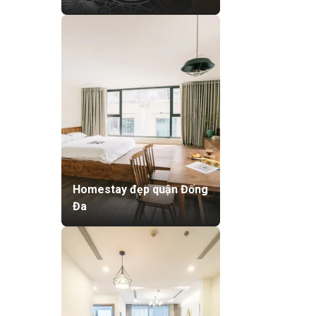
Homestay đẹp quận Đống
Đa