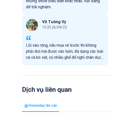
những show biểu diễn khác nhau. Rất đáng
các bé sẽ thích, nên mua vé trước, đi ngày
để trãi nghiệm
thường rẻ hơn và ít đông hơn và mong ban
quản lý có quy trình quản lý hoặc xắp xếp
khoa học hơn.
Võ Tường Vy
15:25 26/04/23
Lối vào rộng, nếu mua vé trước thì không
phải đợi mà được vào luôn, đa dạng các loài
cá và bò sát, có nhiều ghế để nghỉ chân dọc
thủy cung.
Dịch vụ liên quan
Homestay lân cận