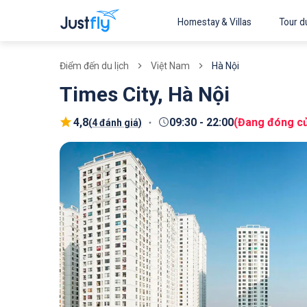
Homestay & Villas
Tour du
Việt Nam
Hà Nội
Điểm đến du lịch
Times City, Hà Nội
4,8
09:30
-
22:00
(
Đang đóng c
(
4 đánh giá
)