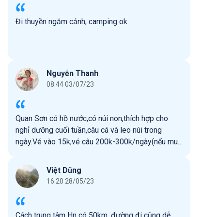
Đi thuyền ngắm cảnh, camping ok
Nguyễn Thanh
08:44 03/07/23
Quan Sơn có hồ nước,có núi non,thích hợp cho
nghỉ dưỡng cuối tuần,câu cá và leo núi trong
ngày.Vé vào 15k,vé câu 200k-300k/ngày(nếu mua
vé câu thì miễn phí vé vào cửa).Xung quanh có
thêm nhà hàng ăn uống, khi về có thể mua nhiều
Việt Dũng
đồ ăn tươi từ các khu chợ dân sinh họp dọc
16:20 28/05/23
đường.
Cách trung tâm Hn có 50km, đường đi cũng dễ.