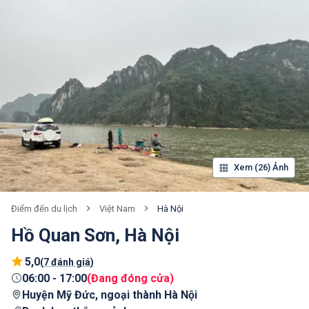
Xem (26) Ảnh
Việt Nam
Hà Nội
Điểm đến du lịch
Hồ Quan Sơn, Hà Nội
5,0
(
7 đánh giá
)
06:00
-
17:00
(
Đang đóng cửa
)
Huyện Mỹ Đức, ngoại thành Hà Nội