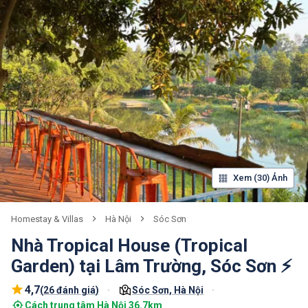
Xem (30) Ảnh
Homestay & Villas
Hà Nội
Sóc Sơn
Nhà Tropical House (Tropical
Garden) tại Lâm Trường, Sóc Sơn ⚡
4,7
(
26 đánh giá
)
Sóc Sơn, Hà Nội
Cách trung tâm Hà Nội 36.7km