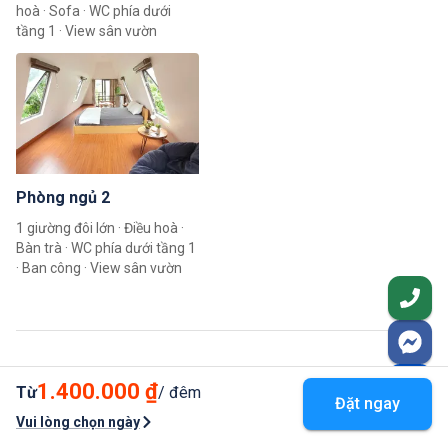
hoà · Sofa · WC phía dưới
tầng 1 · View sân vườn
Phòng ngủ 2
1 giường đôi lớn · Điều hoà ·
Bàn trà · WC phía dưới tầng 1
· Ban công · View sân vườn
Giá phòng, lịch trống
1.400.000 ₫
Từ
/ đêm
Đặt ngay
Vui lòng chọn ngày
Thg 8 2026