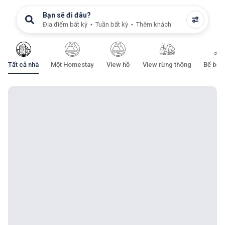
Bạn sẽ đi đâu?
Địa điểm bất kỳ
Tuần bất kỳ
Thêm khách
Tất cả nhà
Một Homestay
View hồ
View rừng thông
Bể bơi 