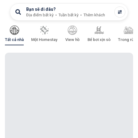
Bạn sẽ đi đâu?
Địa điểm bất kỳ
Tuần bất kỳ
Thêm khách
Tất cả nhà
Một Homestay
View hồ
Bể bơi xịn sò
Trong rừn