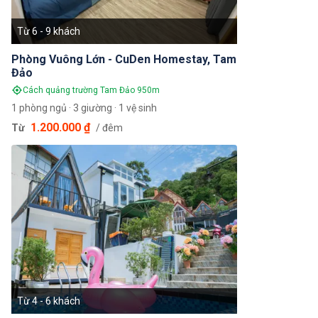
Từ 6 - 9 khách
Phòng Vuông Lớn - CuDen Homestay, Tam
Đảo
Cách quảng trường Tam Đảo 950m
1 phòng ngủ · 3 giường · 1 vệ sinh
1.200.000 ₫
Từ
/ đêm
Từ 4 - 6 khách