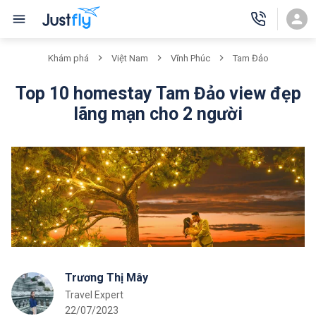
Vĩnh Phúc
Khám phá
Việt Nam
Tam Đảo
Top 10 homestay Tam Đảo view đẹp
lãng mạn cho 2 người
Trương Thị Mây
Travel Expert
22/07/2023