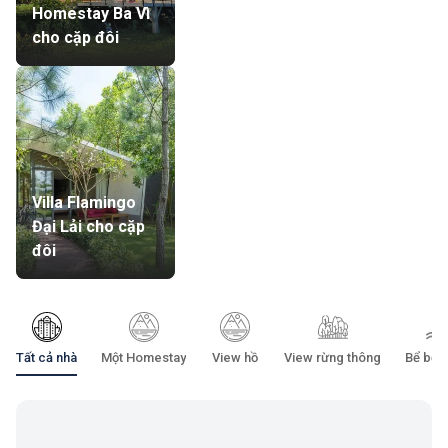
Homestay Ba Vì
cho cặp đôi
Villa Flamingo
Đại Lải cho cặp
đôi
Tất cả nhà
Một Homestay
View hồ
View rừng thông
Bể bơi 