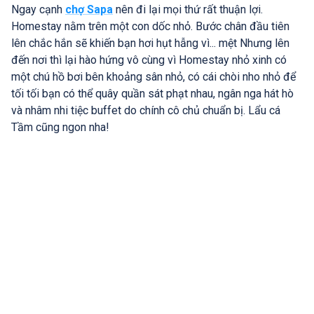
Ngay cạnh
chợ Sapa
nên đi lại mọi thứ rất thuận lợi.
Homestay nằm trên một con dốc nhỏ. Bước chân đầu tiên
lên chắc hắn sẽ khiến bạn hơi hụt hẫng vì... mệt Nhưng lên
đến nơi thì lại hào hứng vô cùng vì Homestay nhỏ xinh có
một chú hồ bơi bên khoảng sân nhỏ, có cái chòi nho nhỏ để
tối tối bạn có thể quây quần sát phạt nhau, ngân nga hát hò
và nhâm nhi tiệc buffet do chính cô chủ chuẩn bị. Lẩu cá
Tầm cũng ngon nha!