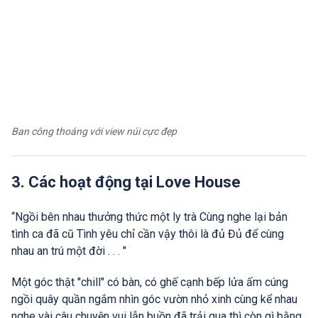
Ban công thoáng với view núi cực đẹp
3. Các hoạt động tại Love House
“Ngồi bên nhau thưởng thức một ly trà Cùng nghe lại bản
tình ca đã cũ Tình yêu chỉ cần vậy thôi là đủ Đủ để cùng
nhau an trú một đời . . . "
Một góc thật "chill" có bàn, có ghế cạnh bếp lửa ấm cúng
ngồi quây quần ngắm nhìn góc vườn nhỏ xinh cùng kể nhau
nghe vài câu chuyện vui lẫn buồn đã trải qua thì còn gì bằng