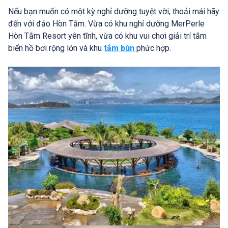
Nếu bạn muốn có một kỳ nghỉ dưỡng tuyệt vời, thoải mái hãy
đến với đảo Hòn Tằm. Vừa có khu nghỉ dưỡng MerPerle
Hòn Tằm Resort yên tĩnh, vừa có khu vui chơi giải trí tắm
biển hồ bơi rộng lớn và khu
tắm bùn
phức hợp.