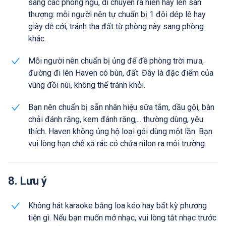
sang các phòng ngủ, di chuyển ra hiên hay lên sân
thượng: mỗi người nên tự chuẩn bị 1 đôi dép lê hay
giày dễ cởi, tránh tha đất từ phòng này sang phòng
khác.
Mỗi người nên chuẩn bị ủng để đề phòng trời mưa,
đường đi lên Haven có bùn, đất. Đây là đặc điểm của
vùng đồi núi, không thể tránh khỏi.
Bạn nên chuẩn bị sẵn nhãn hiệu sữa tắm, dầu gội, bàn
chải đánh răng, kem đánh răng,... thường dùng, yêu
thích. Haven không ủng hộ loại gói dùng một lần. Bạn
vui lòng hạn chế xả rác có chứa nilon ra môi trường.
8. Lưu ý
Không hát karaoke bằng loa kéo hay bất kỳ phương
tiện gì. Nếu bạn muốn mở nhạc, vui lòng tắt nhạc trước