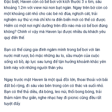
Đặc biệt, Haven còn có bể bơi với kích thước 3 x 6m, sâu
khoảng 1.2m với view núi non bạt ngàn. Ngay trên bờ còn có
một khoảng cát nhỏ cho các bé nô đùa, nghịch cát, trải
nghiệm sự thú vị mà chỉ khi ra đến biển mới có thể có được.
Hiếm có một nơi nghỉ dưỡng trên đồi nào mà có bể bơi đúng
không? Chính vì vậy mà Haven lại được nhiều du khách yêu
quý đến thế.
Bạn có thể cùng gia đình ngâm mình trong bể bơi với làn
nước mát rượi, bỏ mặc những âu lo, sầu muộn của cuộc
sống xô bồ, áp lực sau lưng để tận hưởng khoảnh khắc yên
bình này với những người thân yêu.
Ngay trước mặt Haven là một quả đồi lớn, thoai thoải với bãi
đất bỏ rộng, đi sâu vào bên trong còn có thác và suối nhỏ.
Bạn có thể thả diều, đá bóng, leo núi, thổi bong bóng, trải
thảm nằm thư giãn, nghe nhạc hay đi picnic cũng đều rất
tuyệt đấy.