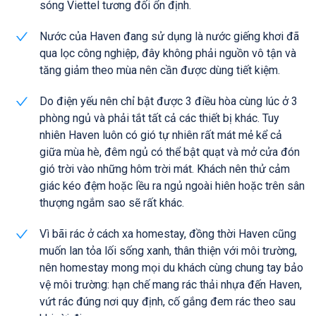
sóng Viettel tương đối ổn định.
Nước của Haven đang sử dụng là nước giếng khơi đã
qua lọc công nghiệp, đây không phải nguồn vô tận và
tăng giảm theo mùa nên cần được dùng tiết kiệm.
Do điện yếu nên chỉ bật được 3 điều hòa cùng lúc ở 3
phòng ngủ và phải tắt tất cả các thiết bị khác. Tuy
nhiên Haven luôn có gió tự nhiên rất mát mẻ kể cả
giữa mùa hè, đêm ngủ có thể bật quạt và mở cửa đón
gió trời vào những hôm trời mát. Khách nên thử cảm
giác kéo đệm hoặc lều ra ngủ ngoài hiên hoặc trên sân
thượng ngắm sao sẽ rất khác.
Vì bãi rác ở cách xa homestay, đồng thời Haven cũng
muốn lan tỏa lối sống xanh, thân thiện với môi trường,
nên homestay mong mọi du khách cùng chung tay bảo
vệ môi trường: hạn chế mang rác thải nhựa đến Haven,
vứt rác đúng nơi quy định, cố gắng đem rác theo sau