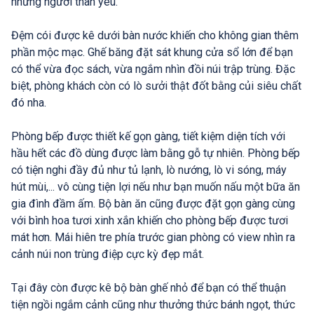
những người thân yêu.
Đệm cói được kê dưới bàn nước khiến cho không gian thêm
phần mộc mạc. Ghế băng đặt sát khung cửa sổ lớn để bạn
có thể vừa đọc sách, vừa ngắm nhìn đồi núi trập trùng. Đặc
biệt, phòng khách còn có lò sưởi thật đốt bằng củi siêu chất
đó nha.
Phòng bếp được thiết kế gọn gàng, tiết kiệm diện tích với
hầu hết các đồ dùng được làm bằng gỗ tự nhiên. Phòng bếp
có tiện nghi đầy đủ như tủ lạnh, lò nướng, lò vi sóng, máy
hút mùi,... vô cùng tiện lợi nếu như bạn muốn nấu một bữa ăn
gia đình đầm ấm. Bộ bàn ăn cũng được đặt gọn gàng cùng
với bình hoa tươi xinh xắn khiến cho phòng bếp được tươi
mát hơn. Mái hiên tre phía trước gian phòng có view nhìn ra
cảnh núi non trùng điệp cực kỳ đẹp mắt.
Tại đây còn được kê bộ bàn ghế nhỏ để bạn có thể thuận
tiện ngồi ngắm cảnh cũng như thưởng thức bánh ngọt, thức