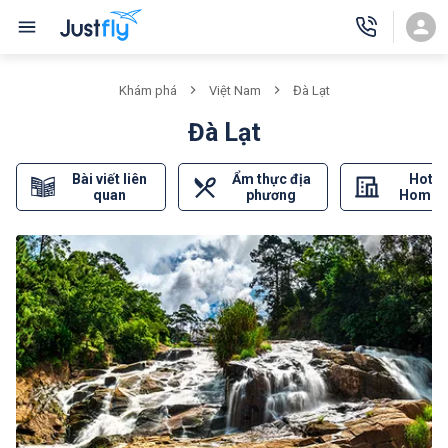
Khám phá
Việt Nam
Đà Lạt
Đà Lạt
Bài viết liên
Ẩm thực địa
Hotel
quan
phương
Homes