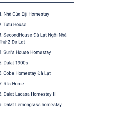
1. Nhà Của Eiji Homestay
2. Tutu House
3. SecondHouse Đà Lạt Ngôi Nhà
Thứ 2 Đà Lạt
4. Suri's House Homestay
5. Dalat 1900s
6. Cobe Homestay Đà Lạt
7. Ri's Home
8. Dalat Lacasa Homestay II
9. Dalat Lemongrass homestay
10. Le Bleu - Đà Lạt - Vintage
Wooden House