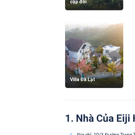
cặp đôi
Villa Đà Lạt
1. Nhà Của Eij
Địa chỉ: 10/3 Đường Trạng 