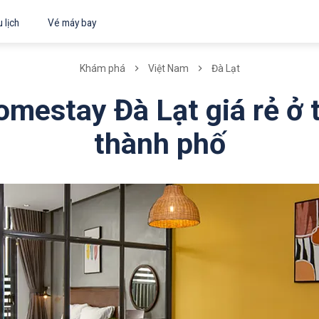
 lịch
Vé máy bay
Khám phá
Việt Nam
Đà Lạt
omestay Đà Lạt giá rẻ ở 
thành phố