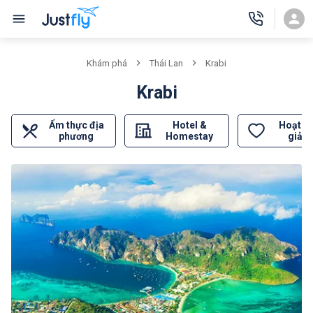
Khám phá
Thái Lan
Krabi
Krabi
Ẩm thực địa
Hotel &
Hoạt đ
phương
Homestay
giải t