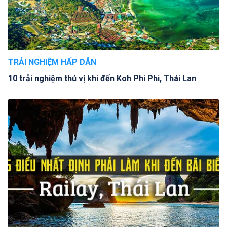
TRẢI NGHIỆM HẤP DẪN
10 trải nghiệm thú vị khi đến Koh Phi Phi, Thái Lan