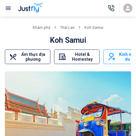
Khám phá
Thái Lan
Koh Samui
Koh Samui
Ẩm thực địa
Hotel &
Kinh ng
phương
Homestay
du lị