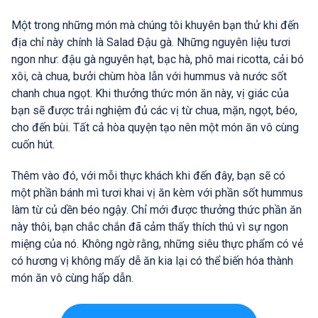
Một trong những món mà chúng tôi khuyên bạn thử khi đến
địa chỉ này chính là Salad Đậu gà. Những nguyên liệu tươi
ngon như: đậu gà nguyên hạt, bạc hà, phô mai ricotta, cải bó
xôi, cà chua, bưởi chùm hòa lẫn với hummus và nước sốt
chanh chua ngọt. Khi thưởng thức món ăn này, vị giác của
bạn sẽ được trải nghiệm đủ các vị từ chua, mặn, ngọt, béo,
cho đến bùi. Tất cả hòa quyện tạo nên một món ăn vô cùng
cuốn hút.
Thêm vào đó, với mỗi thực khách khi đến đây, bạn sẽ có
một phần bánh mì tươi khai vị ăn kèm với phần sốt hummus
làm từ củ dền béo ngậy. Chỉ mới được thưởng thức phần ăn
này thôi, bạn chắc chắn đã cảm thấy thích thú vì sự ngon
miệng của nó. Không ngờ rằng, những siêu thực phẩm có vẻ
có hương vị không mấy dễ ăn kia lại có thể biến hóa thành
món ăn vô cùng hấp dẫn.